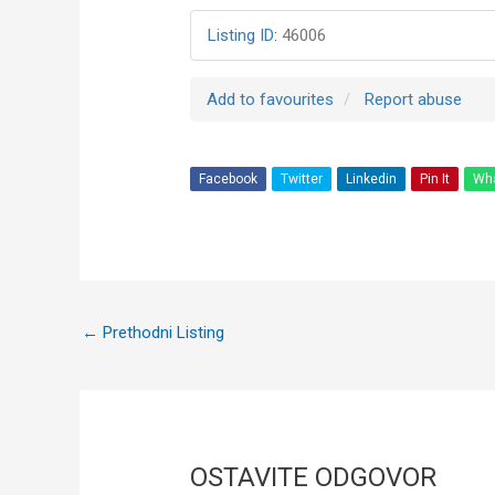
Listing ID
:
46006
Add to favourites
Report abuse
Facebook
Twitter
Linkedin
Pin It
Wh
Post
←
Prethodni Listing
navigation
OSTAVITE ODGOVOR