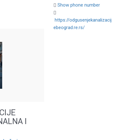
Show phone number
https://odgusenjekanalizacij
ebeograd.re.rs/
CIJE
ALNA I