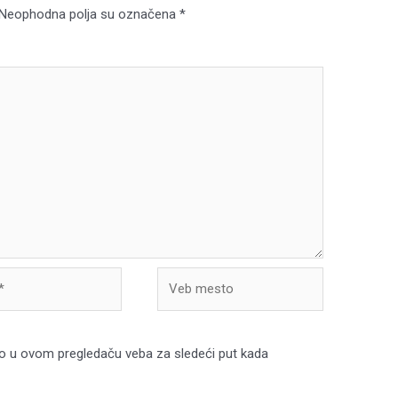
Neophodna polja su označena
*
Veb
mesto
o u ovom pregledaču veba za sledeći put kada