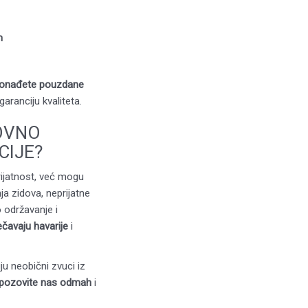
m
ronađete pouzdane
garanciju kvaliteta.
OVNO
CIJE?
ijatnost, već mogu
ja zidova, neprijatne
 održavanje i
ečavaju havarije
i
ju neobični zvuci iz
pozovite nas odmah
i