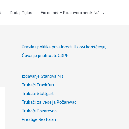
š
Dodaj Oglas
Firme niš – Poslovni imenik Niš
Pravila i politika privatnosti, Uslovi korišćenja,
Čuvanje priatnosti, GDPR
Izdavanje Stanova Niš
Trubači Frankfurt
Trubači Stuttgart
Trubači za veselja Požarevac
Trubači Požarevac
Prestige Restoran