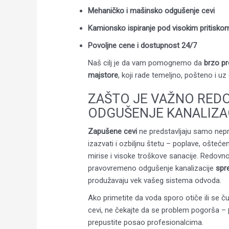
Mehaničko i mašinsko odgušenje cevi
Kamionsko ispiranje pod visokim pritisko
Povoljne cene i dostupnost 24/7
Naš cilj je da vam pomognemo da
brzo p
majstore
, koji rade temeljno, pošteno i uz 
ZAŠTO JE VAŽNO RED
ODGUŠENJE KANALIZA
Zapušene cevi
ne predstavljaju samo nepr
izazvati i ozbiljnu štetu – poplave, oštećen
mirise i visoke troškove sanacije. Redovno
pravovremeno odgušenje kanalizacije
spr
produžavaju vek vašeg sistema odvoda.
Ako primetite da voda sporo otiče ili se ču
cevi, ne čekajte da se problem pogorša –
prepustite posao profesionalcima.