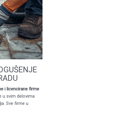
ODGUŠENJE
GRADU
e i licencirane firme
je u svim delovima
ja. Sve firme u