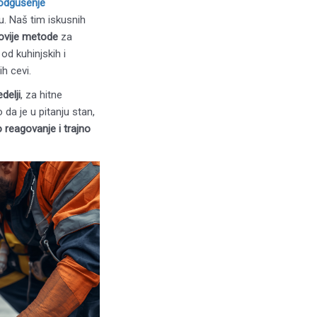
odgušenje
. Naš tim iskusnih
ovije metode
za
od kuhinjskih i
h cevi.
delji
, za hitne
o da je u pitanju stan,
 reagovanje i trajno