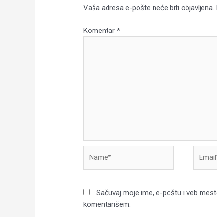
Vaša adresa e-pošte neće biti objavljena.
Komentar
*
Name*
Email*
Sačuvaj moje ime, e-poštu i veb mest
komentarišem.