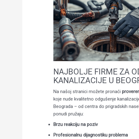
NAJBOLJE FIRME ZA 
KANALIZACIJE U BEO
Na našoj stranici možete pronaći
proveren
koje nude kvalitetno odgušenje kanalizaci
Beograda – od centra do prigradskih nasel
ponudi pružaju:
Brzu reakciju na poziv
Profesionalnu dijagnostiku problema