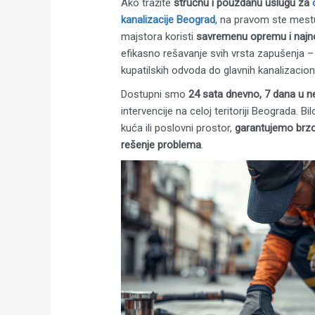
Ako tražite
stručnu i pouzdanu uslugu za
kanalizacije Beograd
, na pravom ste mestu
majstora koristi
savremenu opremu i najn
efikasno rešavanje svih vrsta zapušenja – 
kupatilskih odvoda do glavnih kanalizacioni
Dostupni smo
24 sata dnevno, 7 dana u ne
intervencije na celoj teritoriji Beograda. Bil
kuća ili poslovni prostor,
garantujemo brzo
rešenje problema
.