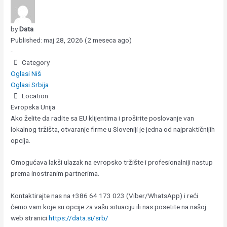
by
Data
Published: maj 28, 2026 (2 meseca ago)
-
Category
Oglasi Niš
Oglasi Srbija
Location
Evropska Unija
Ako želite da radite sa EU klijentima i proširite poslovanje van
lokalnog tržišta, otvaranje firme u Sloveniji je jedna od najpraktičnijih
opcija.
Omogućava lakši ulazak na evropsko tržište i profesionalniji nastup
prema inostranim partnerima.
Kontaktirajte nas na +386 64 173 023 (Viber/WhatsApp) i reći
ćemo vam koje su opcije za vašu situaciju ili nas posetite na našoj
web stranici
https://data.si/srb/