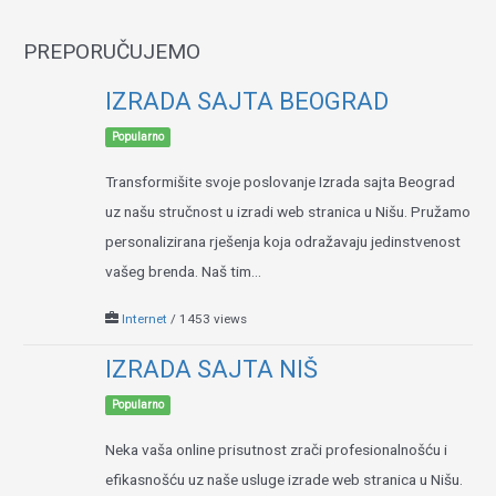
PREPORUČUJEMO
IZRADA SAJTA BEOGRAD
Popularno
Transformišite svoje poslovanje Izrada sajta Beograd
uz našu stručnost u izradi web stranica u Nišu. Pružamo
personalizirana rješenja koja odražavaju jedinstvenost
vašeg brenda. Naš tim...
Internet
/ 1453 views
IZRADA SAJTA NIŠ
Popularno
Neka vaša online prisutnost zrači profesionalnošću i
efikasnošću uz naše usluge izrade web stranica u Nišu.