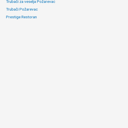
Trubači za veselja Požarevac
Trubači Požarevac
Prestige Restoran