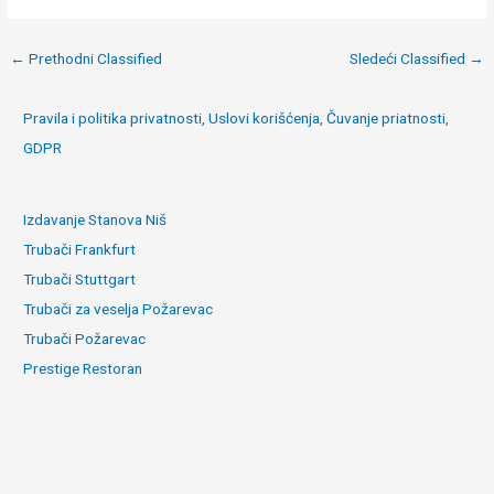
Post
←
Prethodni Classified
Sledeći Classified
→
navigation
Pravila i politika privatnosti, Uslovi korišćenja, Čuvanje priatnosti,
GDPR
Izdavanje Stanova Niš
Trubači Frankfurt
Trubači Stuttgart
Trubači za veselja Požarevac
Trubači Požarevac
Prestige Restoran