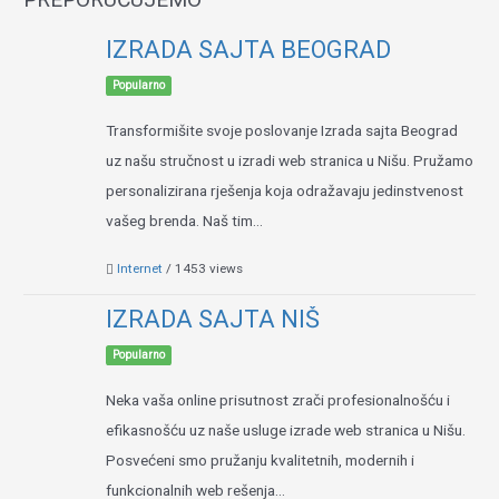
IZRADA SAJTA BEOGRAD
Popularno
Transformišite svoje poslovanje Izrada sajta Beograd
uz našu stručnost u izradi web stranica u Nišu. Pružamo
personalizirana rješenja koja odražavaju jedinstvenost
vašeg brenda. Naš tim...
Internet
/ 1453 views
IZRADA SAJTA NIŠ
Popularno
Neka vaša online prisutnost zrači profesionalnošću i
efikasnošću uz naše usluge izrade web stranica u Nišu.
Posvećeni smo pružanju kvalitetnih, modernih i
funkcionalnih web rešenja...