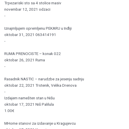
Trpezariski sto sa 4 stolice masiv
novembar 12, 2021
odzaci
-
Iznajmljujem opremljenu PEKARU u Inđiji
oktobar 31, 2021
063414191
-
RUMA PRENOCISTE – konak 022
oktobar 26, 2021
Ruma
-
Rasadnik NASTIC – narudzbe za jesenju sadnju
oktobar 22, 2021
Trstenik, Velika Drenova
-
Izdajem namešten stan u Nišu
oktobar 17, 2021
Niš Palilula
1.00€
MHome stanovi za izdavanje u Kragujevcu