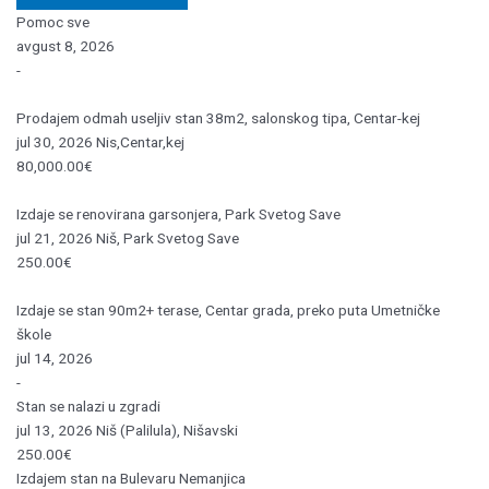
Pomoc sve
avgust 8, 2026
-
Prodajem odmah useljiv stan 38m2, salonskog tipa, Centar-kej
jul 30, 2026
Nis,Centar,kej
80,000.00€
Izdaje se renovirana garsonjera, Park Svetog Save
jul 21, 2026
Niš, Park Svetog Save
250.00€
Izdaje se stan 90m2+ terase, Centar grada, preko puta Umetničke
škole
jul 14, 2026
-
Stan se nalazi u zgradi
jul 13, 2026
Niš (Palilula), Nišavski
250.00€
Izdajem stan na Bulevaru Nemanjica