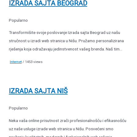
IZRADA SAJTA BEOGRAD
Popularno
Transformišite svoje poslovanje Izrada sajta Beograd uz našu
stručnost u izradi web stranica u Nišu. Pružamo personalizirana
rješenja koja odražavaju jedinstvenost vašeg brenda. Naš tim...
Internet
/ 1453 views
IZRADA SAJTA NIŠ
Popularno
Neka vaša online prisutnost zrači profesionalnošću i efikasnošću
uz naše usluge izrade web stranica u Nišu. Posvećeni smo
pružanju kvalitetnih, modernih i funkcionalnih web rešenja...