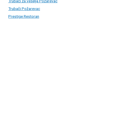
Trubači za veselja Požarevac
Trubači Požarevac
Prestige Restoran