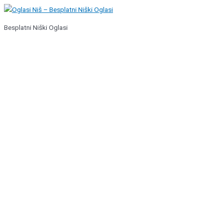
Pređi
na
Besplatni Niški Oglasi
sadržaj
Glavni
izbornik