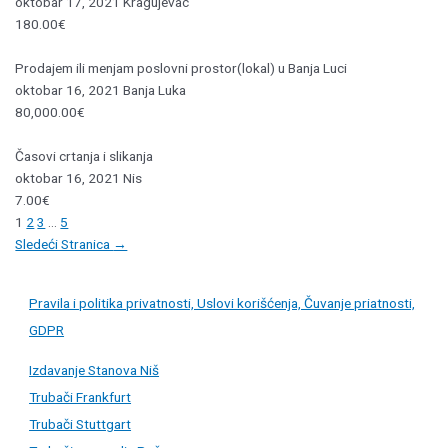
oktobar 17, 2021
Kragujevac
180.00€
Prodajem ili menjam poslovni prostor(lokal) u Banja Luci
oktobar 16, 2021
Banja Luka
80,000.00€
Časovi crtanja i slikanja
oktobar 16, 2021
Nis
7.00€
1
2
3
…
5
Post
Sledeći Stranica
→
navigation
Pravila i politika privatnosti, Uslovi korišćenja, Čuvanje priatnosti,
GDPR
Izdavanje Stanova Niš
Trubači Frankfurt
Trubači Stuttgart