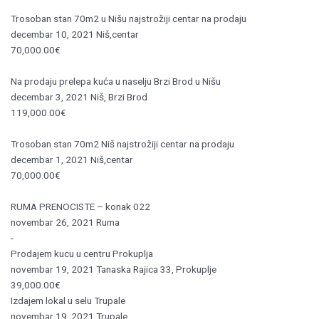
Trosoban stan 70m2 u Nišu najstrožiji centar na prodaju
decembar 10, 2021
Niš,centar
70,000.00€
Na prodaju prelepa kuća u naselju Brzi Brod u Nišu
decembar 3, 2021
Niš, Brzi Brod
119,000.00€
Trosoban stan 70m2 Niš najstrožiji centar na prodaju
decembar 1, 2021
Niš,centar
70,000.00€
RUMA PRENOCISTE – konak 022
novembar 26, 2021
Ruma
-
Prodajem kucu u centru Prokuplja
novembar 19, 2021
Tanaska Rajica 33, Prokuplje
39,000.00€
Izdajem lokal u selu Trupale
novembar 19, 2021
Trupale