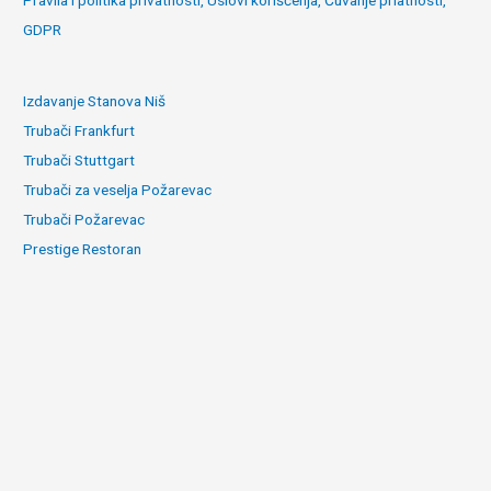
GDPR
Izdavanje Stanova Niš
Trubači Frankfurt
Trubači Stuttgart
Trubači za veselja Požarevac
Trubači Požarevac
Prestige Restoran