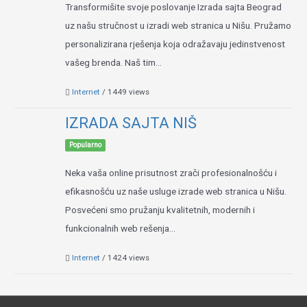
Transformišite svoje poslovanje Izrada sajta Beograd
uz našu stručnost u izradi web stranica u Nišu. Pružamo
personalizirana rješenja koja odražavaju jedinstvenost
vašeg brenda. Naš tim...
Internet
/ 1449 views
IZRADA SAJTA NIŠ
Popularno
Neka vaša online prisutnost zrači profesionalnošću i
efikasnošću uz naše usluge izrade web stranica u Nišu.
Posvećeni smo pružanju kvalitetnih, modernih i
funkcionalnih web rešenja...
Internet
/ 1424 views