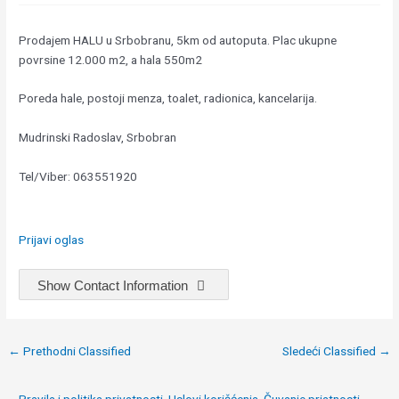
Prodajem HALU u Srbobranu, 5km od autoputa. Plac ukupne
povrsine 12.000 m2, a hala 550m2
Poreda hale, postoji menza, toalet, radionica, kancelarija.
Mudrinski Radoslav, Srbobran
Tel/Viber: 063551920
Prijavi oglas
Show Contact Information
Post
←
Prethodni Classified
Sledeći Classified
→
navigation
Pravila i politika privatnosti, Uslovi korišćenja, Čuvanje priatnosti,