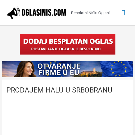
Pređi
na
Glav
Besplatni Niški Oglasi
sadržaj
izbo
PRODAJEM HALU U SRBOBRANU