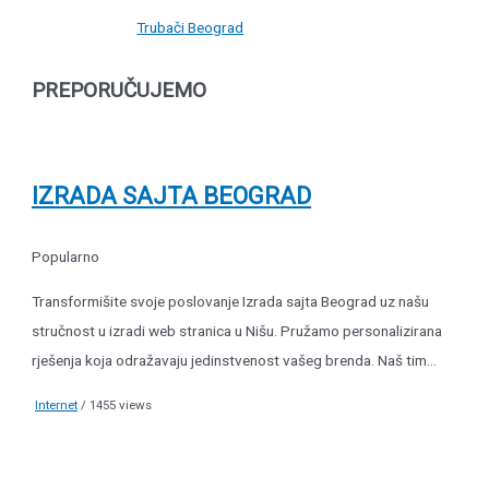
Trubači Beograd
PREPORUČUJEMO
IZRADA SAJTA BEOGRAD
Popularno
Transformišite svoje poslovanje Izrada sajta Beograd uz našu
stručnost u izradi web stranica u Nišu. Pružamo personalizirana
rješenja koja odražavaju jedinstvenost vašeg brenda. Naš tim...
Internet
/ 1455 views