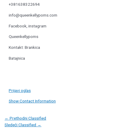
+381638322694
info@queenkellypoms.com
Facebook, instagram
Queenkellypoms
Kontakt: Brankica
Batajnica
Prijavi oglas
Show Contact Information
Post
←
Prethodni Classified
navigation
Sledeći Classified
→