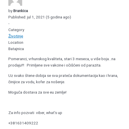
by
Brankica
Published: jul 1, 2021 (5 godina ago)
-
Category
Životinje
Location
Batajnica
Pomeranci, vrhunskog kvaliteta, stari 3 meseca, u više boja…na
prodaju!!! Primljene sve vakcine i očišćeni od parazita.
Uz svako štene dobija se sva prateća dokumentacija kao i hrana,
činijice za vodu, kofer za nošenje.
Moguća dostava za sve eu zemlje!
Za info pozvati viber, what’s up
+381631409222