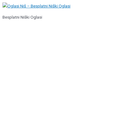
Pređi
na
Besplatni Niški Oglasi
sadržaj
Glavni
izbornik