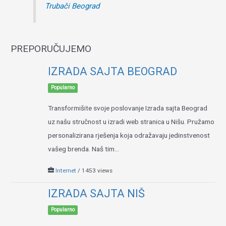
Trubači Beograd
PREPORUČUJEMO
IZRADA SAJTA BEOGRAD
Popularno
Transformišite svoje poslovanje Izrada sajta Beograd
uz našu stručnost u izradi web stranica u Nišu. Pružamo
personalizirana rješenja koja odražavaju jedinstvenost
vašeg brenda. Naš tim...
Internet
/ 1453 views
IZRADA SAJTA NIŠ
Popularno