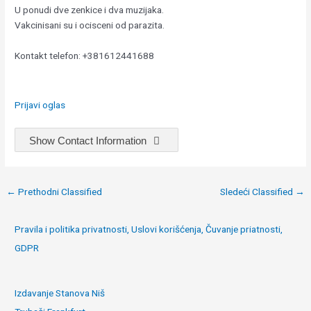
U ponudi dve zenkice i dva muzijaka.
Vakcinisani su i ocisceni od parazita.
Kontakt telefon: +381612441688
Prijavi oglas
Show Contact Information
Post
←
Prethodni Classified
Sledeći Classified
→
navigation
Pravila i politika privatnosti, Uslovi korišćenja, Čuvanje priatnosti,
GDPR
Izdavanje Stanova Niš