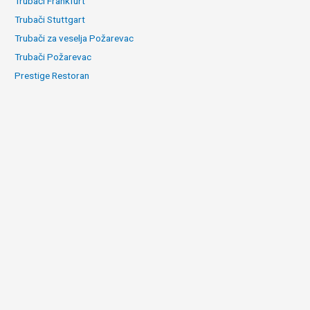
Trubači Frankfurt
Trubači Stuttgart
Trubači za veselja Požarevac
Trubači Požarevac
Prestige Restoran