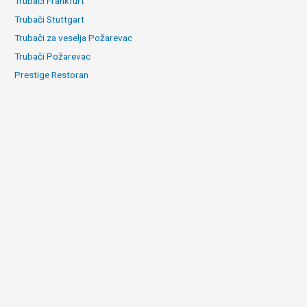
Trubači Frankfurt
Trubači Stuttgart
Trubači za veselja Požarevac
Trubači Požarevac
Prestige Restoran