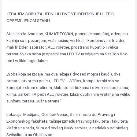
IZDAJEM SOBU ZA JEDNU ILI DVE STUDENTKINJE U LEPO
OPREMLJENOM STANU.
Stan je relativno nov, KLIMATIZOVAN, poseduje nameštaj, odvojenu
kuhinju sa trpezarijom, veš mašinu, vertikalni kombinovani frizider,
mali frižider, aspirator, ALU roletne, prostrano kupatilo i veliku
terasu. Svaka soba je opremljena LED TV uredjajem sa Set Top Box-
om i velikim ogledalom.
„Soba koja se izdaje ima dva ležaja ( dvosed mojca i kauč ), dva
ormara, otvorenu policu, LED TV – STBox, kompjuterski sto sa
kompjuterskom stolicom, klub sto sa fiokama i otvorenim policama,
klimu, parket, TA peć i ALU roletne. Izlazi dvokrilnim vratima na veliku
sunčanu terasu. Južna strana.“
Lokacija: Medijana, Obilićev Venac, 5 min. hoda do Pravnog i
Ekonomskog fakulteta, tačnije između Pravnog fakulteta i fakulteta
Zaštite na radu, 50m od bivšeg BMW servisa, a nedaleko od bivšeg
Swisslion-a na Obilićevom