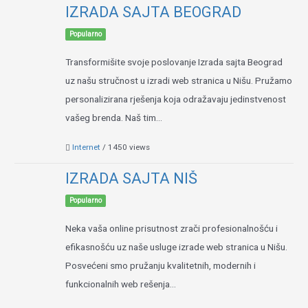
IZRADA SAJTA BEOGRAD
Popularno
Transformišite svoje poslovanje Izrada sajta Beograd
uz našu stručnost u izradi web stranica u Nišu. Pružamo
personalizirana rješenja koja odražavaju jedinstvenost
vašeg brenda. Naš tim...
Internet
/ 1450 views
IZRADA SAJTA NIŠ
Popularno
Neka vaša online prisutnost zrači profesionalnošću i
efikasnošću uz naše usluge izrade web stranica u Nišu.
Posvećeni smo pružanju kvalitetnih, modernih i
funkcionalnih web rešenja...