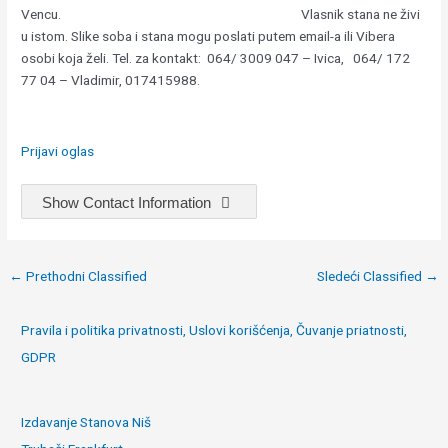
Vencu. Vlasnik stana ne živi
u istom. Slike soba i stana mogu poslati putem email-a ili Vibera
osobi koja želi. Tel. za kontakt: 064/ 3009 047 – Ivica, 064/ 172
77 04 – Vladimir, 017415988.
Prijavi oglas
Show Contact Information
Post
←
Prethodni Classified
Sledeći Classified
→
navigation
Pravila i politika privatnosti, Uslovi korišćenja, Čuvanje priatnosti,
GDPR
Izdavanje Stanova Niš