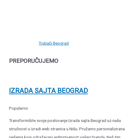
Trubači Beograd
PREPORUČUJEMO
IZRADA SAJTA BEOGRAD
Popularno
Transformišite svoje poslovanje Izrada sajta Beograd uz našu
stručnost u izradi web stranica u Nišu. Pružamo personalizirana
rješenja koja odražavaju jedinstvenost vašeg brenda. Naš tim...