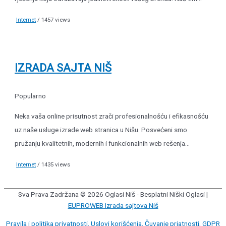
Internet
/ 1457 views
IZRADA SAJTA NIŠ
Popularno
Neka vaša online prisutnost zrači profesionalnošću i efikasnošću
uz naše usluge izrade web stranica u Nišu. Posvećeni smo
pružanju kvalitetnih, modernih i funkcionalnih web rešenja...
Internet
/ 1435 views
Sva Prava Zadržana © 2026
Oglasi Niš - Besplatni Niški Oglasi
|
EUPROWEB Izrada sajtova Niš
Pravila i politika privatnosti, Uslovi korišćenja, Čuvanje priatnosti, GDPR