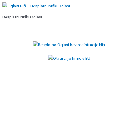
Pređi
na
Besplatni Niški Oglasi
sadržaj
Glavni
izbornik