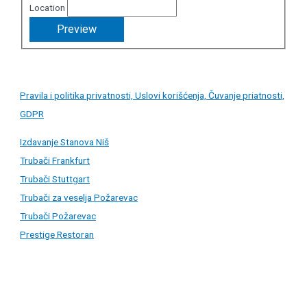
Location
Pravila i politika privatnosti, Uslovi korišćenja, Čuvanje priatnosti,
GDPR
Izdavanje Stanova Niš
Trubači Frankfurt
Trubači Stuttgart
Trubači za veselja Požarevac
Trubači Požarevac
Prestige Restoran