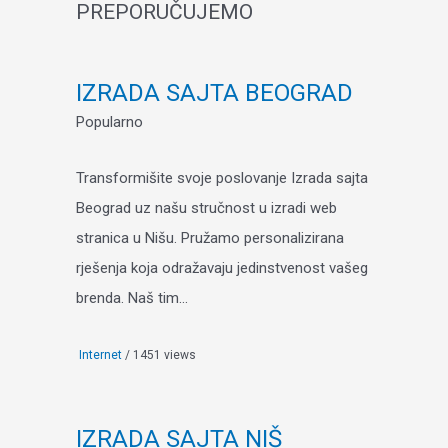
PREPORUČUJEMO
IZRADA SAJTA BEOGRAD
Popularno
Transformišite svoje poslovanje Izrada sajta
Beograd uz našu stručnost u izradi web
stranica u Nišu. Pružamo personalizirana
rješenja koja odražavaju jedinstvenost vašeg
brenda. Naš tim...
Internet
/ 1451 views
IZRADA SAJTA NIŠ