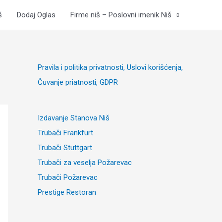
š
Dodaj Oglas
Firme niš – Poslovni imenik Niš
Pravila i politika privatnosti, Uslovi korišćenja,
Čuvanje priatnosti, GDPR
Izdavanje Stanova Niš
Trubači Frankfurt
Trubači Stuttgart
Trubači za veselja Požarevac
Trubači Požarevac
Prestige Restoran