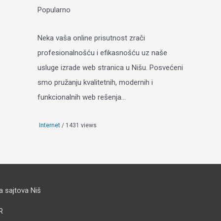
Popularno
Neka vaša online prisutnost zrači
profesionalnošću i efikasnošću uz naše
usluge izrade web stranica u Nišu. Posvećeni
smo pružanju kvalitetnih, modernih i
funkcionalnih web rešenja...
Internet
/ 1431 views
 sajtova Niš
R