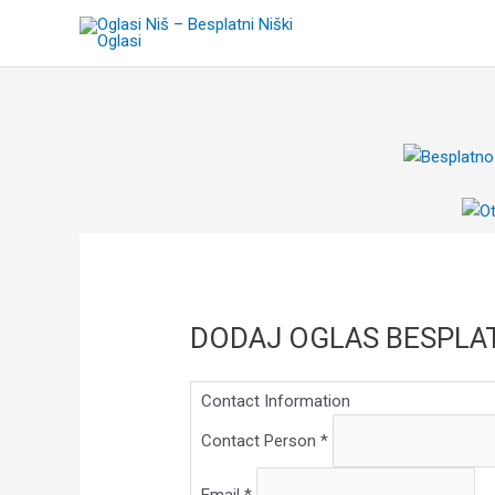
Pređi
na
sadržaj
DODAJ OGLAS BESPLA
Contact Information
Contact Person
*
Email
*