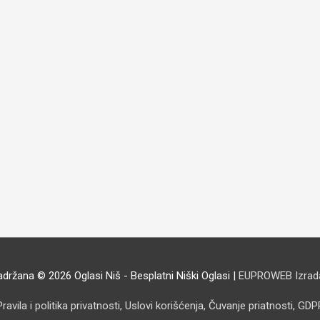
adržana © 2026
Oglasi Niš - Besplatni Niški Oglasi
|
EUPROWEB Izrada
Pravila i politika privatnosti, Uslovi korišćenja, Čuvanje priatnosti, GDP