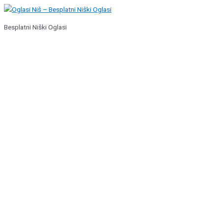
Pređi
na
Besplatni Niški Oglasi
sadržaj
Glavni
izbornik