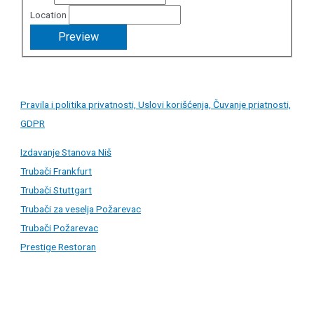
Location
Pravila i politika privatnosti, Uslovi korišćenja, Čuvanje priatnosti,
GDPR
Izdavanje Stanova Niš
Trubači Frankfurt
Trubači Stuttgart
Trubači za veselja Požarevac
Trubači Požarevac
Prestige Restoran