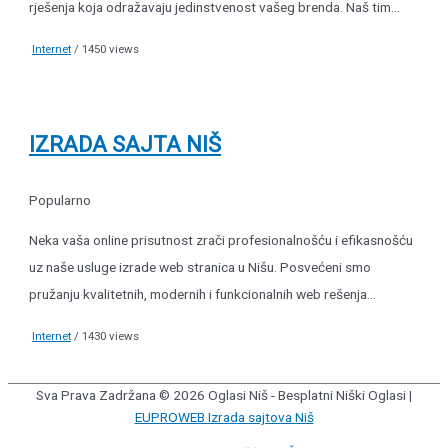
rješenja koja odražavaju jedinstvenost vašeg brenda. Naš tim...
Internet
/ 1450 views
IZRADA SAJTA NIŠ
Popularno
Neka vaša online prisutnost zrači profesionalnošću i efikasnošću
uz naše usluge izrade web stranica u Nišu. Posvećeni smo
pružanju kvalitetnih, modernih i funkcionalnih web rešenja...
Internet
/ 1430 views
Sva Prava Zadržana © 2026
Oglasi Niš - Besplatni Niški Oglasi
|
EUPROWEB Izrada sajtova Niš