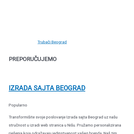
Trubači Beograd
PREPORUČUJEMO
IZRADA SAJTA BEOGRAD
Popularno
Transformišite svoje poslovanje Izrada sajta Beograd uz našu
stručnost u izradi web stranica u Nišu. Pružamo personalizirana
rješenja koja odražavaju jedinstvenost vašeg brenda. Naš tim...