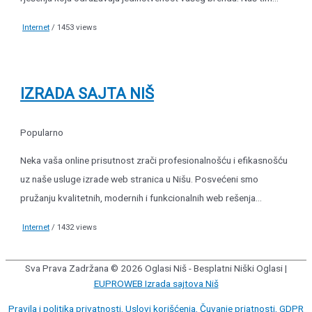
Internet
/ 1453 views
IZRADA SAJTA NIŠ
Popularno
Neka vaša online prisutnost zrači profesionalnošću i efikasnošću
uz naše usluge izrade web stranica u Nišu. Posvećeni smo
pružanju kvalitetnih, modernih i funkcionalnih web rešenja...
Internet
/ 1432 views
Sva Prava Zadržana © 2026
Oglasi Niš - Besplatni Niški Oglasi
|
EUPROWEB Izrada sajtova Niš
Pravila i politika privatnosti, Uslovi korišćenja, Čuvanje priatnosti, GDPR