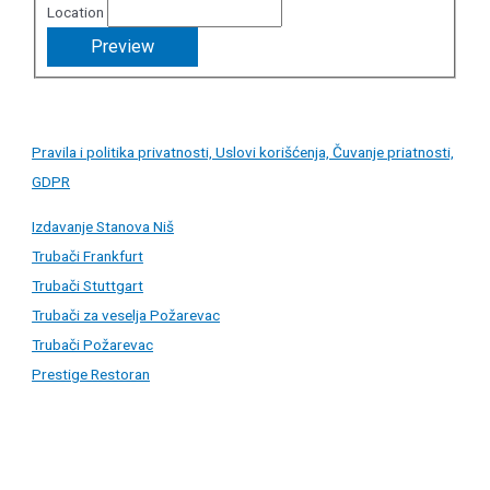
Location
Pravila i politika privatnosti, Uslovi korišćenja, Čuvanje priatnosti,
GDPR
Izdavanje Stanova Niš
Trubači Frankfurt
Trubači Stuttgart
Trubači za veselja Požarevac
Trubači Požarevac
Prestige Restoran