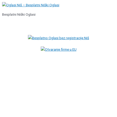
Pređi
na
Besplatni Niški Oglasi
sadržaj
Glavni
izbornik