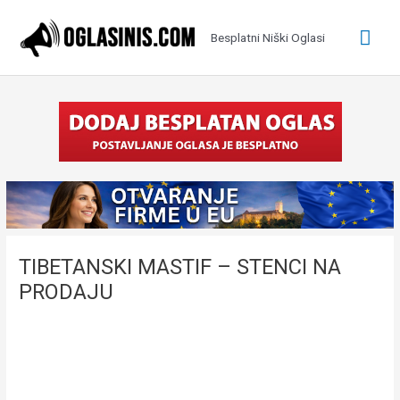
Pređi
na
Glav
Besplatni Niški Oglasi
sadržaj
izbo
TIBETANSKI MASTIF – STENCI NA
PRODAJU