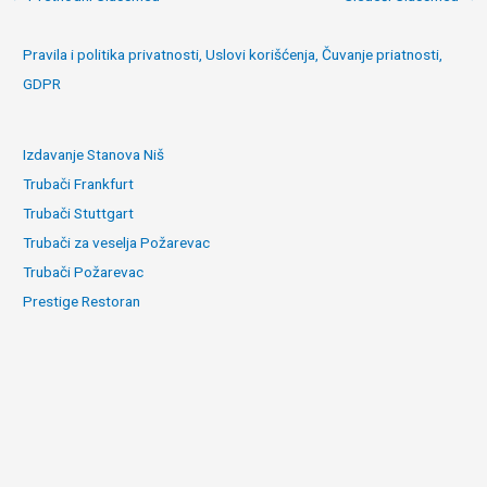
navigation
Pravila i politika privatnosti, Uslovi korišćenja, Čuvanje priatnosti,
GDPR
Izdavanje Stanova Niš
Trubači Frankfurt
Trubači Stuttgart
Trubači za veselja Požarevac
Trubači Požarevac
Prestige Restoran