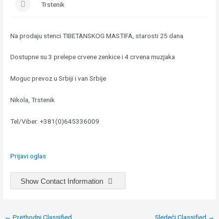
Trstenik
Na prodaju stenci TIBETANSKOG MASTIFA, starosti 25 dana
Dostupne su 3 prelepe crvene zenkice i 4 crvena muzjaka
Moguc prevoz u Srbiji i van Srbije
Nikola, Trstenik
Tel/Viber: +381(0)645336009
Prijavi oglas
Show Contact Information
Post
←
Prethodni Classified
Sledeći Classified
→