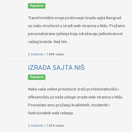
Popularno
Transformišite svoje poslovanje Izrada sajta Beograd
uz našu stručnost u izradi web stranica u Nišu. Pružamo
personalizirana rješenja koja odražavaju jedinstvenost
vašeg brenda. Naš tim...
Internet
/ 1449 views
IZRADA SAJTA NIŠ
Popularno
Neka vaša online prisutnost zrači profesionalnošću i
efikasnošću uz naše usluge izrade web stranica u Nišu.
Posvećeni smo pružanju kvalitetnih, modernih i
funkcionalnih web rešenja...
Internet
/ 1424 views