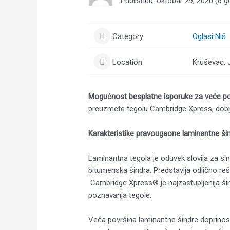
Published: oktobar 29, 2020 (6 g
Category
Oglasi Niš
Location
Kruševac, J
Mogućnost besplatne isporuke za veće po
preuzmete tegolu Cambridge Xpress, dobij
Karakteristike pravougaone laminantne š
Laminantna tegola je oduvek slovila za sin
bitumenska šindra. Predstavlja odlično reš
Cambridge Xpress® je najzastupljenija šin
poznavanja tegole.
Veća površina laminantne šindre doprinosi