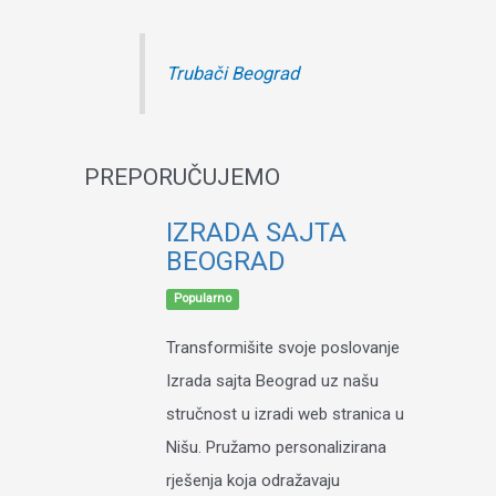
Trubači Beograd
PREPORUČUJEMO
IZRADA SAJTA
BEOGRAD
Popularno
Transformišite svoje poslovanje
Izrada sajta Beograd uz našu
stručnost u izradi web stranica u
Nišu. Pružamo personalizirana
rješenja koja odražavaju