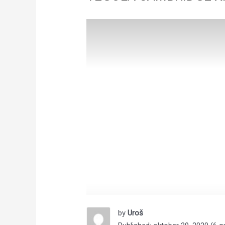
by
Uroš