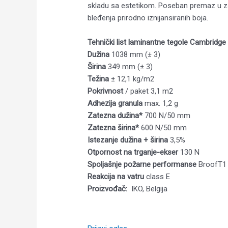
skladu sa estetikom. Poseban premaz u z
bleđenja prirodno iznijansiranih boja.
Tehnički list laminantne tegole Cambridg
Dužina
1038 mm (± 3)
Širina
349 mm (± 3)
Težina
± 12,1 kg/m2
Pokrivnost
/ paket 3,1 m2
Adhezija granula
max. 1,2 g
Zatezna dužina*
700 N/50 mm
Zatezna širina*
600 N/50 mm
Istezanje dužina + širina
3,5%
Otpornost na trganje-ekser
130 N
Spoljašnje požarne performanse
BroofT1
Reakcija na vatru
class E
Proizvođač:
IKO, Belgija