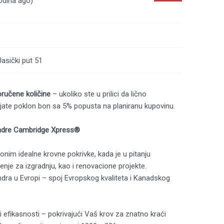
odina ago)
asički put 51
ručene količine
– ukoliko ste u prilici da lično
ate poklon bon sa 5% popusta na planiranu kupovinu.
indre Cambridge Xpress®
onim idealne krovne pokrivke, kada je u pitanju
enje za izgradnju, kao i renovacione projekte.
dra u Evropi – spoj Evropskog kvaliteta i Kanadskog
 efikasnosti – pokrivajući Vaš krov za znatno kraći