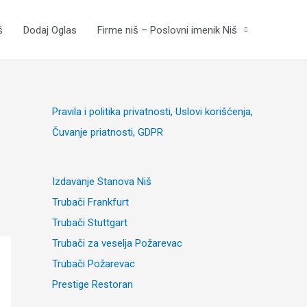
š
Dodaj Oglas
Firme niš – Poslovni imenik Niš
Pravila i politika privatnosti, Uslovi korišćenja,
Čuvanje priatnosti, GDPR
Izdavanje Stanova Niš
Trubači Frankfurt
Trubači Stuttgart
Trubači za veselja Požarevac
Trubači Požarevac
Prestige Restoran