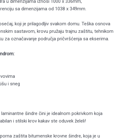
dra u dimenzijama iznosi 1000 x 336mm,
urenciju sa dimenzijama od 1038 x 349mm.
osećaj, koji je prilagodljiv svakom domu. Teška osnova
enskim sastavom, krovu pružaju trajnu zaštitu, tehnikom
raku za označavanje područja pričvršćenja sa ekserima.
indrom:
rovovima
išu i sneg
k laminantne šindre čini je idealnom pokrivkom koja
ilan i stilski krov kakav ste oduvek želeli!
porna zaštita bitumenske krovne šindre, koja je u