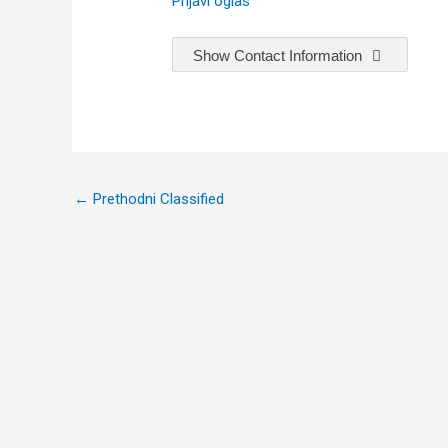
Prijavi oglas
Show Contact Information
Post
←
Prethodni Classified
navigation