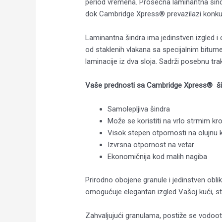
period vremena. Prosečna laminantna šin
dok Cambridge Xpress® prevazilazi konk
Laminantna šindra ima jedinstven izgled i 
od staklenih vlakana sa specijalnim bitum
laminacije iz dva sloja. Sadrži posebnu t
Vaše prednosti sa Cambridge Xpress® š
Samolepljiva šindra
Može se koristiti na vrlo strmim k
Visok stepen otpornosti na olujnu k
Izvrsna otpornost na vetar
Ekonomičnija kod malih nagiba
Prirodno obojene granule i jedinstven obli
omogućuje elegantan izgled Vašoj kući, stab
Zahvaljujući granulama, postiže se vodoot