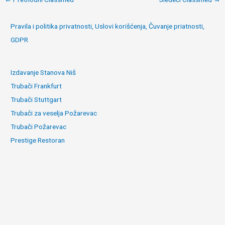
navigation
Pravila i politika privatnosti, Uslovi korišćenja, Čuvanje priatnosti,
GDPR
Izdavanje Stanova Niš
Trubači Frankfurt
Trubači Stuttgart
Trubači za veselja Požarevac
Trubači Požarevac
Prestige Restoran