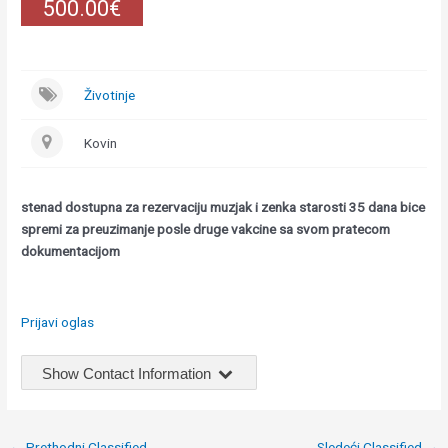
500.00€
Životinje
Kovin
stenad dostupna za rezervaciju muzjak i zenka starosti 35 dana bice
spremi za preuzimanje posle druge vakcine sa svom pratecom
dokumentacijom
Prijavi oglas
Show Contact Information
Post
←
Prethodni Classified
Sledeći Classified
→