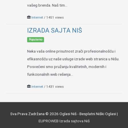
vašeg brenda. Naš tim...
Internet
/ 1451 views
IZRADA SAJTA NIŠ
Popularno
Neka vaša online prisutnost zrači profesionalnošću i
efikasnošću uz naše usluge izrade web stranica u Nišu.
Posvećeni smo pružanju kvalitetnih, modernih i
funkcionalnih web rešenja...
Internet
/ 1431 views
Sva Prava Zadržana © 2026
Oglasi Niš - Besplatni Niški Oglasi
|
EUPROWEB Izrada sajtova Niš