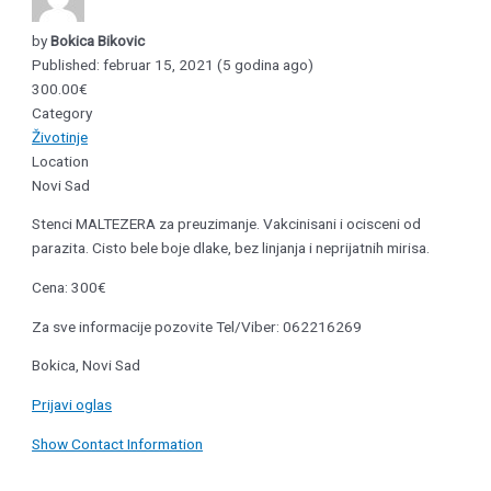
by
Bokica Bikovic
Published: februar 15, 2021 (5 godina ago)
300.00€
Category
Životinje
Location
Novi Sad
Stenci MALTEZERA za preuzimanje. Vakcinisani i ocisceni od
parazita. Cisto bele boje dlake, bez linjanja i neprijatnih mirisa.
Cena: 300€
Za sve informacije pozovite Tel/Viber: 062216269
Bokica, Novi Sad
Prijavi oglas
Show Contact Information