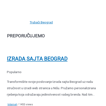
Trubači Beograd
PREPORUČUJEMO
IZRADA SAJTA BEOGRAD
Popularno
Transformišite svoje poslovanje Izrada sajta Beograd uz našu
stručnost u izradi web stranica u Nišu. Pružamo personalizirana
rješenja koja odražavaju jedinstvenost vašeg brenda. Naš tim...
Internet
/ 1455 views