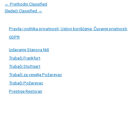
Post
←
Prethodni Classified
navigation
Sledeći Classified
→
Pravila i politika privatnosti, Uslovi korišćenja, Čuvanje priatnosti,
GDPR
Izdavanje Stanova Niš
Trubači Frankfurt
Trubači Stuttgart
Trubači za veselja Požarevac
Trubači Požarevac
Prestige Restoran