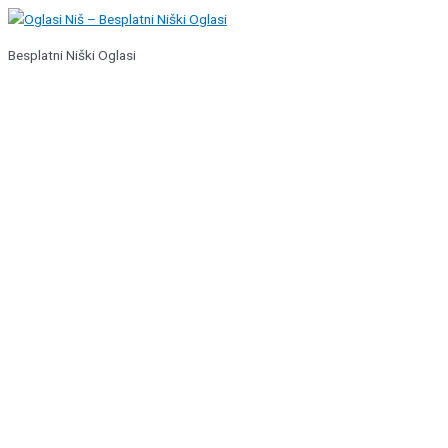
Pređi
na
Besplatni Niški Oglasi
sadržaj
Glavni
izbornik