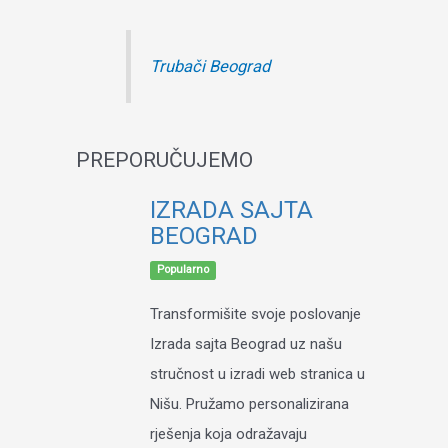
Trubači Beograd
PREPORUČUJEMO
IZRADA SAJTA
BEOGRAD
Popularno
Transformišite svoje poslovanje
Izrada sajta Beograd uz našu
stručnost u izradi web stranica u
Nišu. Pružamo personalizirana
rješenja koja odražavaju