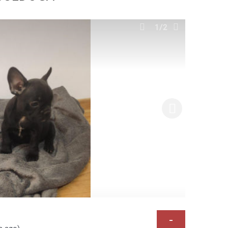
1
/2
-