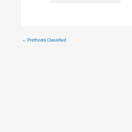
Post
←
Prethodni Classified
navigation