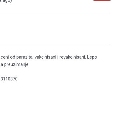
a ago)
ni od parazita, vakcinisani i revakcinisani. Lepo
za preuzimanje.
693110370