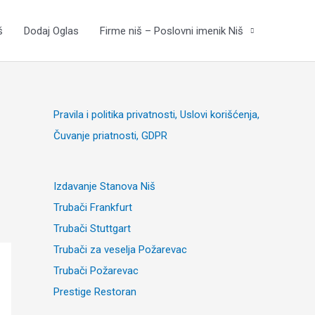
š
Dodaj Oglas
Firme niš – Poslovni imenik Niš
Pravila i politika privatnosti, Uslovi korišćenja,
Čuvanje priatnosti, GDPR
Izdavanje Stanova Niš
Trubači Frankfurt
Trubači Stuttgart
Trubači za veselja Požarevac
Trubači Požarevac
Prestige Restoran