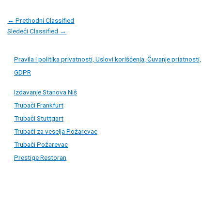
Post
←
Prethodni Classified
navigation
Sledeći Classified
→
Pravila i politika privatnosti, Uslovi korišćenja, Čuvanje priatnosti,
GDPR
Izdavanje Stanova Niš
Trubači Frankfurt
Trubači Stuttgart
Trubači za veselja Požarevac
Trubači Požarevac
Prestige Restoran