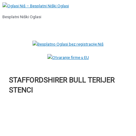
Pređi
na
Besplatni Niški Oglasi
sadržaj
Glavni
izbornik
STAFFORDSHIRER BULL TERIJER
STENCI