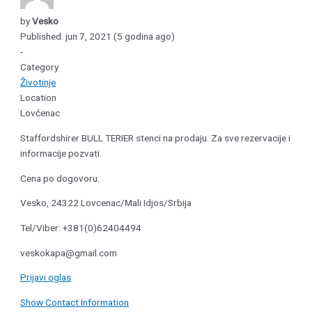
by
Vesko
Published: jun 7, 2021 (5 godina ago)
-
Category
Životinje
Location
Lovćenac
Staffordshirer BULL TERIER stenci na prodaju. Za sve rezervacije i
informacije pozvati.
Cena po dogovoru.
Vesko, 24322 Lovcenac/Mali Idjos/Srbija
Tel/Viber: +381(0)62404494
veskokapa@gmail.com
Prijavi oglas
Show Contact Information