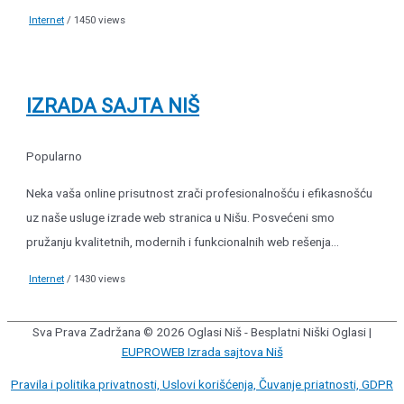
Internet
/ 1450 views
IZRADA SAJTA NIŠ
Popularno
Neka vaša online prisutnost zrači profesionalnošću i efikasnošću
uz naše usluge izrade web stranica u Nišu. Posvećeni smo
pružanju kvalitetnih, modernih i funkcionalnih web rešenja...
Internet
/ 1430 views
Sva Prava Zadržana © 2026
Oglasi Niš - Besplatni Niški Oglasi
|
EUPROWEB Izrada sajtova Niš
Pravila i politika privatnosti, Uslovi korišćenja, Čuvanje priatnosti, GDPR