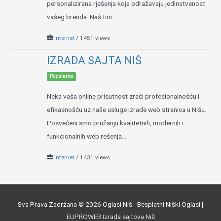
personalizirana rješenja koja odražavaju jedinstvenost
vašeg brenda. Naš tim...
Internet
/ 1451 views
IZRADA SAJTA NIŠ
Popularno
Neka vaša online prisutnost zrači profesionalnošću i
efikasnošću uz naše usluge izrade web stranica u Nišu.
Posvećeni smo pružanju kvalitetnih, modernih i
funkcionalnih web rešenja...
Internet
/ 1431 views
Sva Prava Zadržana © 2026
Oglasi Niš - Besplatni Niški Oglasi
|
EUPROWEB Izrada sajtova Niš