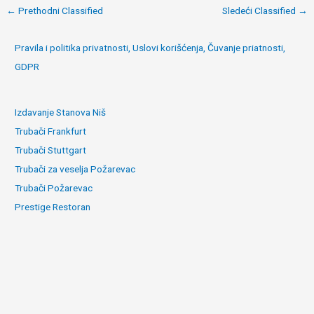
Post
←
Prethodni Classified
Sledeći Classified
→
navigation
Pravila i politika privatnosti, Uslovi korišćenja, Čuvanje priatnosti,
GDPR
Izdavanje Stanova Niš
Trubači Frankfurt
Trubači Stuttgart
Trubači za veselja Požarevac
Trubači Požarevac
Prestige Restoran