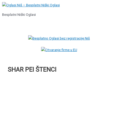
Pređi
na
Besplatni Niški Oglasi
sadržaj
Glavni
izbornik
SHAR PEI ŠTENCI