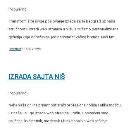
Popularno
Transformišite svoje poslovanje Izrada sajta Beograd uz našu
stručnost u izradi web stranica u Nišu. Pružamo personalizirana
rješenja koja odražavaju jedinstvenost vašeg brenda. Naš tim...
Internet
/ 1450 views
IZRADA SAJTA NIŠ
Popularno
Neka vaša online prisutnost zrači profesionalnošću i efikasnošću
uz naše usluge izrade web stranica u Nišu. Posvećeni smo
pružanju kvalitetnih, modernih i funkcionalnih web rešenja...