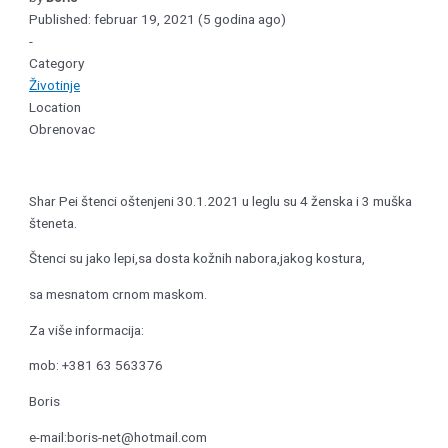
Published: februar 19, 2021 (5 godina ago)
-
Category
Životinje
Location
Obrenovac
Shar Pei štenci oštenjeni 30.1.2021 u leglu su 4 ženska i 3 muška
šteneta.
Štenci su jako lepi,sa dosta kožnih nabora,jakog kostura,
sa mesnatom crnom maskom.
Za više informacija:
mob: +381 63 563376
Boris
e-mail:boris-net@hotmail.com