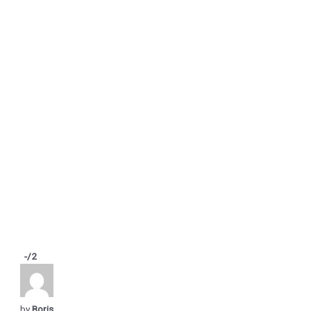
-
/2
by
Boris