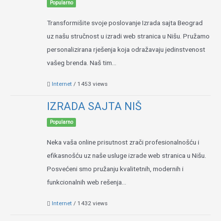
Popularno
Transformišite svoje poslovanje Izrada sajta Beograd
uz našu stručnost u izradi web stranica u Nišu. Pružamo
personalizirana rješenja koja odražavaju jedinstvenost
vašeg brenda. Naš tim...
Internet
/ 1453 views
IZRADA SAJTA NIŠ
Popularno
Neka vaša online prisutnost zrači profesionalnošću i
efikasnošću uz naše usluge izrade web stranica u Nišu.
Posvećeni smo pružanju kvalitetnih, modernih i
funkcionalnih web rešenja...
Internet
/ 1432 views