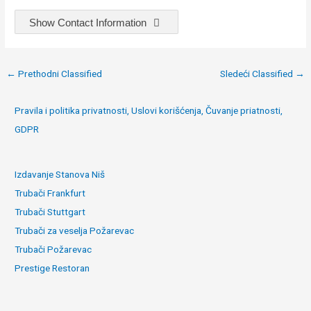
Show Contact Information
Post
←
Prethodni Classified
Sledeći Classified
→
navigation
Pravila i politika privatnosti, Uslovi korišćenja, Čuvanje priatnosti,
GDPR
Izdavanje Stanova Niš
Trubači Frankfurt
Trubači Stuttgart
Trubači za veselja Požarevac
Trubači Požarevac
Prestige Restoran