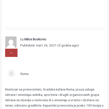
by
Milos Boskovic
Published: mart 24, 2021 (5 godina ago)
-
Ruma
Restoran sa prenocistem, Gradska kafana Ruma, pruza usluge
ishrane i smestaja radnika, sportista i drugih organizovanih grupa.
Ishrana se obavlja u restoranu ili u smestaju a vrsimo i dostavu na
teren, odnosno gradiliste. Kapacitet prenocista je preko 100 lezaja u