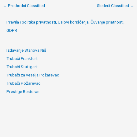
Post
←
Prethodni Classified
Sledeći Classified
→
navigation
Pravila i politika privatnosti, Uslovi korišćenja, Čuvanje priatnosti,
GDPR
Izdavanje Stanova Niš
Trubači Frankfurt
Trubači Stuttgart
Trubači za veselja Požarevac
Trubači Požarevac
Prestige Restoran