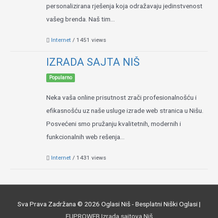
personalizirana rješenja koja odražavaju jedinstvenost
vašeg brenda. Naš tim...
Internet
/ 1451 views
IZRADA SAJTA NIŠ
Popularno
Neka vaša online prisutnost zrači profesionalnošću i
efikasnošću uz naše usluge izrade web stranica u Nišu.
Posvećeni smo pružanju kvalitetnih, modernih i
funkcionalnih web rešenja...
Internet
/ 1431 views
Sva Prava Zadržana © 2026
Oglasi Niš - Besplatni Niški Oglasi
|
EUPROWEB Izrada sajtova Niš