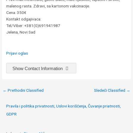
malenog rasta. Zdravi, sa kartonom vakcinacije.
Cena: 350€
Kontakt odgajivaca:
Tel/Viber: +381(0)691941987
Jelena, Novi Sad
Prijavi oglas
Show Contact Information
Post
←
Prethodni Classified
Sledeći Classified
→
navigation
Pravila i politika privatnosti, Uslovi korišćenja, Čuvanje priatnosti,
GDPR