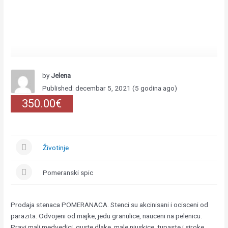
by
Jelena
Published: decembar 5, 2021 (5 godina ago)
350.00€
Životinje
Pomeranski spic
Prodaja stenaca POMERANACA. Stenci su akcinisani i ocisceni od
parazita. Odvojeni od majke, jedu granulice, nauceni na pelenicu.
Pravi mali medvedici, guste dlake, male njuskice, tupaste i siroke,