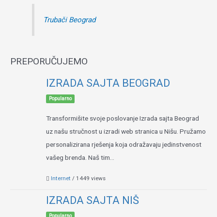
Trubači Beograd
PREPORUČUJEMO
IZRADA SAJTA BEOGRAD
Popularno
Transformišite svoje poslovanje Izrada sajta Beograd
uz našu stručnost u izradi web stranica u Nišu. Pružamo
personalizirana rješenja koja odražavaju jedinstvenost
vašeg brenda. Naš tim...
Internet
/ 1449 views
IZRADA SAJTA NIŠ
Popularno