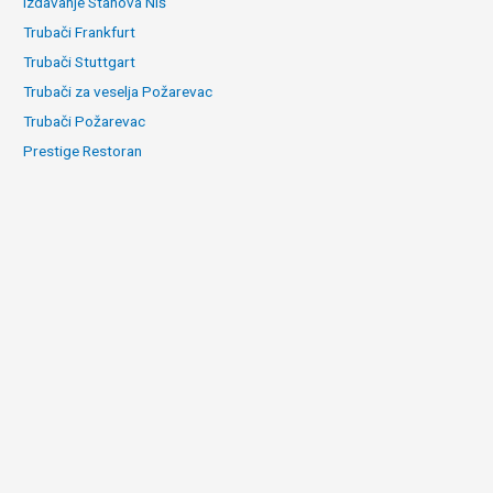
Izdavanje Stanova Niš
Trubači Frankfurt
Trubači Stuttgart
Trubači za veselja Požarevac
Trubači Požarevac
Prestige Restoran