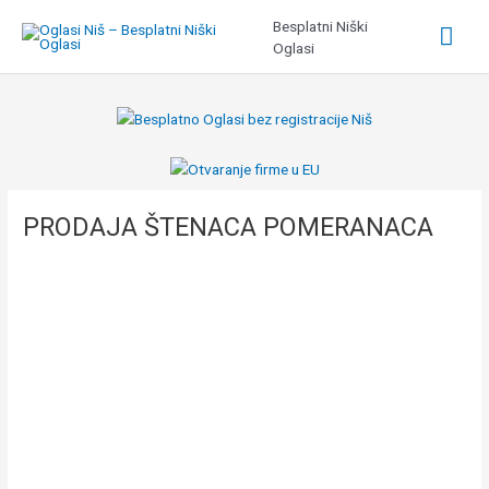
Pređi
Besplatni Niški
Glav
na
Oglasi
sadržaj
izbo
PRODAJA ŠTENACA POMERANACA