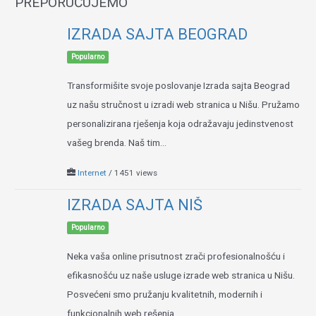
PREPORUČUJEMO
IZRADA SAJTA BEOGRAD
Popularno
Transformišite svoje poslovanje Izrada sajta Beograd
uz našu stručnost u izradi web stranica u Nišu. Pružamo
personalizirana rješenja koja odražavaju jedinstvenost
vašeg brenda. Naš tim...
Internet
/ 1451 views
IZRADA SAJTA NIŠ
Popularno
Neka vaša online prisutnost zrači profesionalnošću i
efikasnošću uz naše usluge izrade web stranica u Nišu.
Posvećeni smo pružanju kvalitetnih, modernih i
funkcionalnih web rešenja...