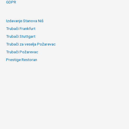
GDPR
Izdavanje Stanova Niš
Trubači Frankfurt
Trubači Stuttgart
Trubači za veselja Požarevac
Trubači Požarevac
Prestige Restoran