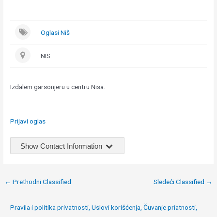
Oglasi Niš
NIS
Izdalem garsonjeru u centru Nisa.
Prijavi oglas
Show Contact Information
Post
←
Prethodni Classified
Sledeći Classified
→
navigation
Pravila i politika privatnosti, Uslovi korišćenja, Čuvanje priatnosti,