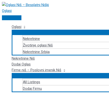
Pređi
na
sadržaj
Glavni
izbornik
Oglasi
Nekretnine
Životinje oglasi Niš
Nekretnine Srbija
Nekretnine Niš
Dodaj Oglas
Firme niš – Poslovni imenik Niš
All Listings
Dodaj Firmu