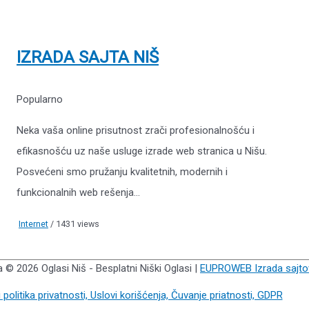
IZRADA SAJTA NIŠ
Popularno
Neka vaša online prisutnost zrači profesionalnošću i
efikasnošću uz naše usluge izrade web stranica u Nišu.
Posvećeni smo pružanju kvalitetnih, modernih i
funkcionalnih web rešenja...
Internet
/ 1431 views
na © 2026
Oglasi Niš - Besplatni Niški Oglasi
|
EUPROWEB Izrada sajto
i politika privatnosti, Uslovi korišćenja, Čuvanje priatnosti, GDPR