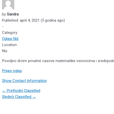
by
Sandra
Published: april 4, 2021 (5 godina ago)
-
Category
Oglasi Niš
Location
Nis
Povoljno drzim privatne casove matematike osnovcima i srednjoskol
Prijavi oglas
Show Contact Information
Post
←
Prethodni Classified
navigation
Sledeći Classified
→