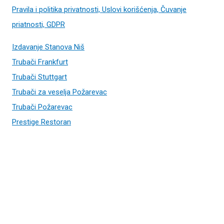
Pravila i politika privatnosti, Uslovi korišćenja, Čuvanje
priatnosti, GDPR
Izdavanje Stanova Niš
Trubači Frankfurt
Trubači Stuttgart
Trubači za veselja Požarevac
Trubači Požarevac
Prestige Restoran