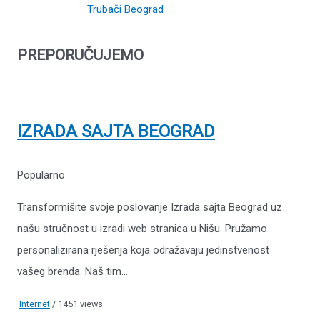
Trubači Beograd
PREPORUČUJEMO
IZRADA SAJTA BEOGRAD
Popularno
Transformišite svoje poslovanje Izrada sajta Beograd uz
našu stručnost u izradi web stranica u Nišu. Pružamo
personalizirana rješenja koja odražavaju jedinstvenost
vašeg brenda. Naš tim...
Internet
/ 1451 views