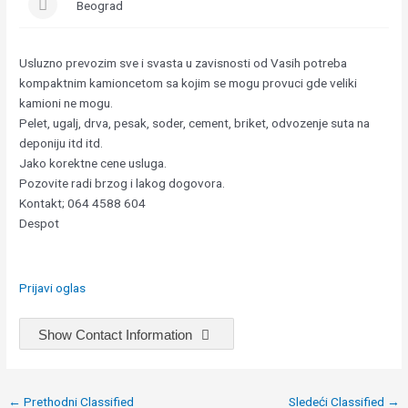
Beograd
Usluzno prevozim sve i svasta u zavisnosti od Vasih potreba
kompaktnim kamioncetom sa kojim se mogu provuci gde veliki
kamioni ne mogu.
Pelet, ugalj, drva, pesak, soder, cement, briket, odvozenje suta na
deponiju itd itd.
Jako korektne cene usluga.
Pozovite radi brzog i lakog dogovora.
Kontakt; 064 4588 604
Despot
Prijavi oglas
Show Contact Information
Post
←
Prethodni Classified
Sledeći Classified
→