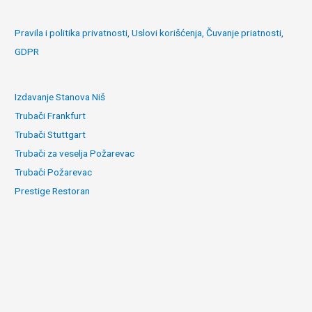
navigation
Pravila i politika privatnosti, Uslovi korišćenja, Čuvanje priatnosti,
GDPR
Izdavanje Stanova Niš
Trubači Frankfurt
Trubači Stuttgart
Trubači za veselja Požarevac
Trubači Požarevac
Prestige Restoran