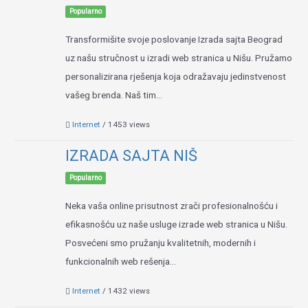
Popularno
Transformišite svoje poslovanje Izrada sajta Beograd
uz našu stručnost u izradi web stranica u Nišu. Pružamo
personalizirana rješenja koja odražavaju jedinstvenost
vašeg brenda. Naš tim...
Internet
/ 1453 views
IZRADA SAJTA NIŠ
Popularno
Neka vaša online prisutnost zrači profesionalnošću i
efikasnošću uz naše usluge izrade web stranica u Nišu.
Posvećeni smo pružanju kvalitetnih, modernih i
funkcionalnih web rešenja...
Internet
/ 1432 views