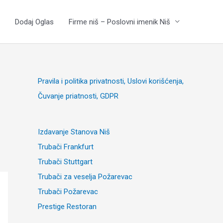
Dodaj Oglas
Firme niš – Poslovni imenik Niš
Pravila i politika privatnosti, Uslovi korišćenja,
Čuvanje priatnosti, GDPR
Izdavanje Stanova Niš
Trubači Frankfurt
Trubači Stuttgart
Trubači za veselja Požarevac
Trubači Požarevac
Prestige Restoran