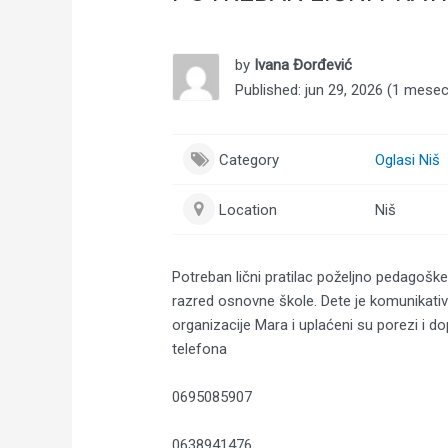
by
Ivana Đorđević
Published: jun 29, 2026 (1 mese
Category
Oglasi Niš
Location
Niš
Potreban lični pratilac poželjno pedagoške
razred osnovne škole. Dete je komunikativ
organizacije Mara i uplaćeni su porezi i do
telefona
0695085907
0638941476