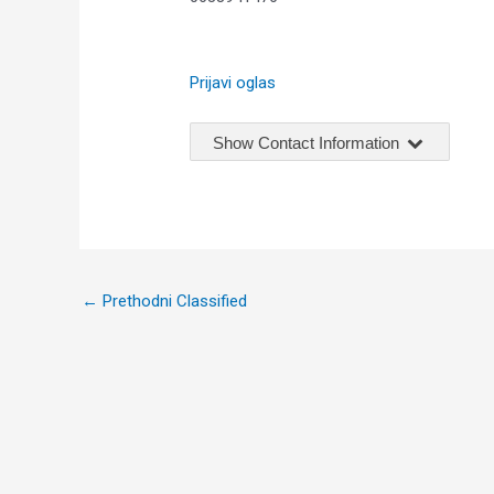
Prijavi oglas
Show Contact Information
Post
←
Prethodni Classified
navigation