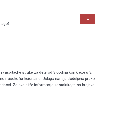
-
c ago)
 i vaspitačke struke za dete od 8 godina koji kreće u 3.
no i visokofunkcionalno. Usluga nam je dodeljena preko
prinosi. Za sve bliže informacije kontaktirajte na brojeve