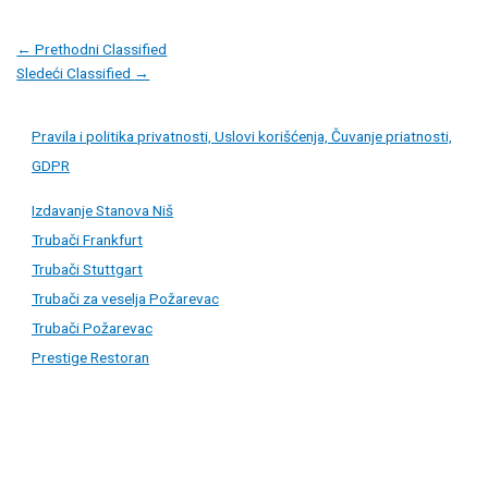
Post
←
Prethodni Classified
navigation
Sledeći Classified
→
Pravila i politika privatnosti, Uslovi korišćenja, Čuvanje priatnosti,
GDPR
Izdavanje Stanova Niš
Trubači Frankfurt
Trubači Stuttgart
Trubači za veselja Požarevac
Trubači Požarevac
Prestige Restoran