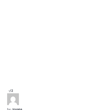
-
/2
by
Jovana