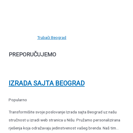
Trubači Beograd
PREPORUČUJEMO
IZRADA SAJTA BEOGRAD
Popularno
Transformišite svoje poslovanje Izrada sajta Beograd uz našu
stručnost u izradi web stranica u Nišu. Pružamo personalizirana
rješenja koja odražavaju jedinstvenost vašeg brenda. Naš tim...