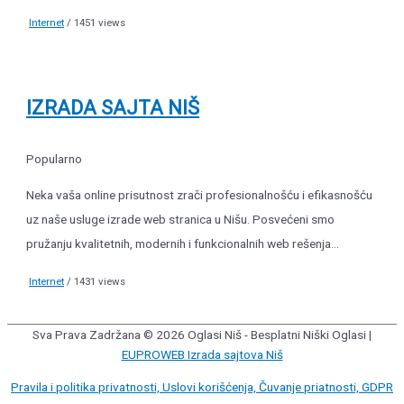
Internet
/ 1451 views
IZRADA SAJTA NIŠ
Popularno
Neka vaša online prisutnost zrači profesionalnošću i efikasnošću
uz naše usluge izrade web stranica u Nišu. Posvećeni smo
pružanju kvalitetnih, modernih i funkcionalnih web rešenja...
Internet
/ 1431 views
Sva Prava Zadržana © 2026
Oglasi Niš - Besplatni Niški Oglasi
|
EUPROWEB Izrada sajtova Niš
Pravila i politika privatnosti, Uslovi korišćenja, Čuvanje priatnosti, GDPR