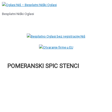
Pređi
na
Besplatni Niški Oglasi
sadržaj
Glavni
izbornik
POMERANSKI SPIC STENCI