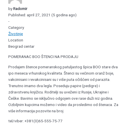
by
Radomir
Published: april 27, 2021 (5 godina ago)
-
Category
Životinje
Location
Beograd centar
POMERANAC BOO ŠTENCI NA PRODAJU
Prodajem štence pomeranskog patuljastog špica BOO stare dva
ipo meseca vrhunskog kvaliteta. Štenci su većinom oranž boje,
vakcinisani i revakcinisani su i više puta očišćeni od parazita.
Trenutno imamo dva legla. Poseduju papire (pedigre) i
zdravstvenu knjižicu. Roditelji su uveženi iz Rusije, Ukrajine i
Češke. Bavimo se isključivo odgojem ove rase duži niz godina.
Ozbiljnim kupcima možemo i video da prosledimo od štenaca. Za
više informacija pozovite na broj
tel/viber: +381(0)65-555-75-77