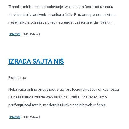
Transformišite svoje poslovanje Izrada sajta Beograd uz našu
stručnost u izradi web stranica u Nišu. Pružamo personalizirana
rješenja koja odražavaju jedinstvenost vašeg brenda. Naš tim...
Internet
/ 1450 views
IZRADA SAJTA NIŠ
Popularno
Neka vaša online prisutnost zrači profesionalnošću i efikasnošću
uz naše usluge izrade web stranica u Nišu. Posvećeni smo
pružanju kvalitetnih, modernih i funkcionalnih web rešenja...
Internet
/ 1429 views