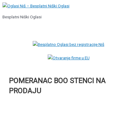
Pređi
na
Besplatni Niški Oglasi
sadržaj
Glavni
izbornik
POMERANAC BOO STENCI NA
PRODAJU