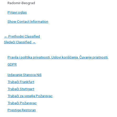
Radomir-Beograd
Prijavi oglas
Show Contact Information
Post
←
Prethodni Classified
navigation
Sledeći Classified
→
Pravila i politika privatnosti, Uslovi korišćenja, Čuvanje priatnosti,
GDPR
Izdavanje Stanova Niš
Trubači Frankfurt
Trubači Stuttgart
Trubači za veselja Požarevac
Trubači Požarevac
Prestige Restoran