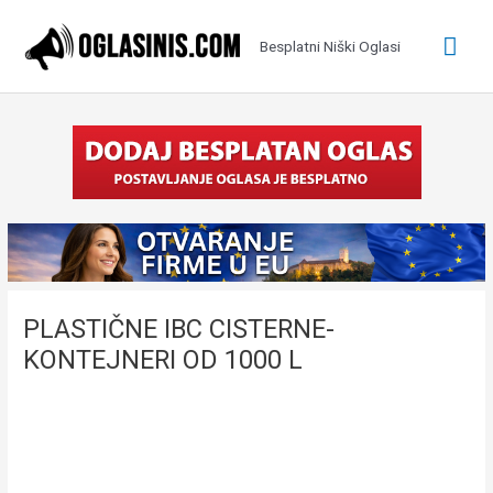
Pređi
na
Glav
Besplatni Niški Oglasi
sadržaj
izbo
PLASTIČNE IBC CISTERNE-
KONTEJNERI OD 1000 L