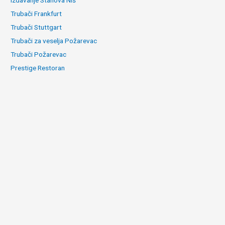
Izdavanje Stanova Niš
Trubači Frankfurt
Trubači Stuttgart
Trubači za veselja Požarevac
Trubači Požarevac
Prestige Restoran