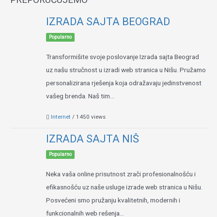
IZRADA SAJTA BEOGRAD
Popularno
Transformišite svoje poslovanje Izrada sajta Beograd
uz našu stručnost u izradi web stranica u Nišu. Pružamo
personalizirana rješenja koja odražavaju jedinstvenost
vašeg brenda. Naš tim...
Internet
/ 1450 views
IZRADA SAJTA NIŠ
Popularno
Neka vaša online prisutnost zrači profesionalnošću i
efikasnošću uz naše usluge izrade web stranica u Nišu.
Posvećeni smo pružanju kvalitetnih, modernih i
funkcionalnih web rešenja...