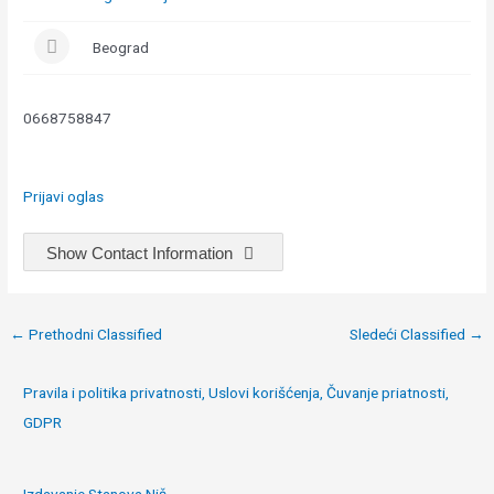
Beograd
0668758847
Prijavi oglas
Show Contact Information
Post
←
Prethodni Classified
Sledeći Classified
→
navigation
Pravila i politika privatnosti, Uslovi korišćenja, Čuvanje priatnosti,
GDPR