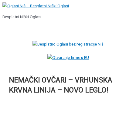
Pređi
na
Besplatni Niški Oglasi
sadržaj
Glavni
izbornik
NEMAČKI OVČARI – VRHUNSKA
KRVNA LINIJA – NOVO LEGLO!