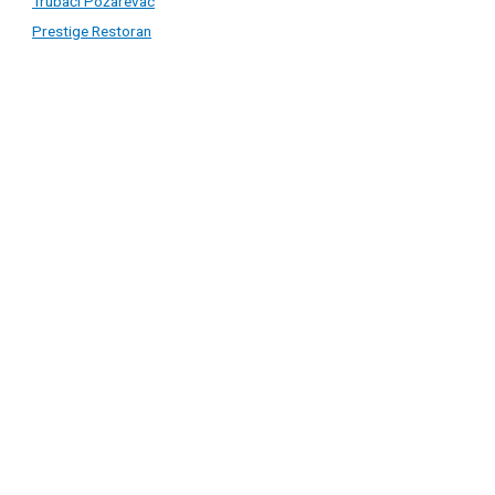
Trubači Požarevac
Prestige Restoran