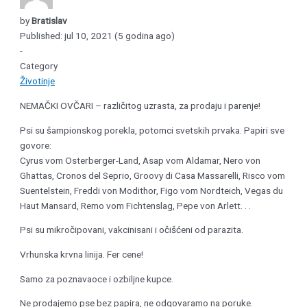
by
Bratislav
Published: jul 10, 2021 (5 godina ago)
-
Category
Životinje
NEMAČKI OVČARI – različitog uzrasta, za prodaju i parenje!
Psi su šampionskog porekla, potomci svetskih prvaka. Papiri sve
govore:
Cyrus vom Osterberger-Land, Asap vom Aldamar, Nero von
Ghattas, Cronos del Seprio, Groovy di Casa Massarelli, Risco vom
Suentelstein, Freddi von Modithor, Figo vom Nordteich, Vegas du
Haut Mansard, Remo vom Fichtenslag, Pepe von Arlett. . .
Psi su mikročipovani, vakcinisani i očišćeni od parazita.
Vrhunska krvna linija. Fer cene!
Samo za poznavaoce i ozbiljne kupce.
Ne prodajemo pse bez papira, ne odgovaramo na poruke.