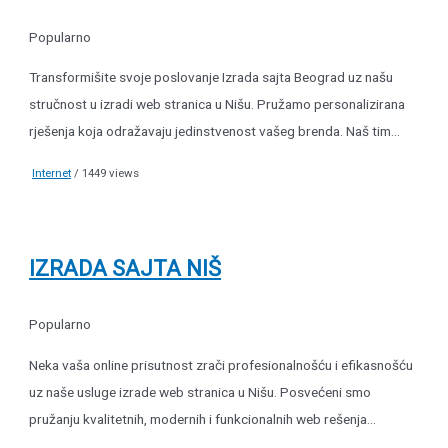
Popularno
Transformišite svoje poslovanje Izrada sajta Beograd uz našu
stručnost u izradi web stranica u Nišu. Pružamo personalizirana
rješenja koja odražavaju jedinstvenost vašeg brenda. Naš tim...
Internet
/ 1449 views
IZRADA SAJTA NIŠ
Popularno
Neka vaša online prisutnost zrači profesionalnošću i efikasnošću
uz naše usluge izrade web stranica u Nišu. Posvećeni smo
pružanju kvalitetnih, modernih i funkcionalnih web rešenja...