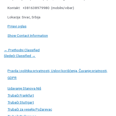
Kontakt: +381638979980 (mobilni/viber)
Lokacija: Sivac, Srbija
Prijavi oglas
Show Contact Information
Post
←
Prethodni Classified
navigation
Sledeći Classified
→
Pravila i politika privatnosti, Uslovi korišćenja, Čuvanje priatnosti,
GDPR
Izdavanje Stanova Niš
Trubači Frankfurt
Trubači Stuttgart
Trubači za veselja Požarevac