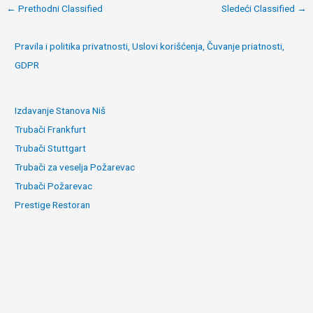
Post
←
Prethodni Classified
Sledeći Classified
→
navigation
Pravila i politika privatnosti, Uslovi korišćenja, Čuvanje priatnosti,
GDPR
Izdavanje Stanova Niš
Trubači Frankfurt
Trubači Stuttgart
Trubači za veselja Požarevac
Trubači Požarevac
Prestige Restoran