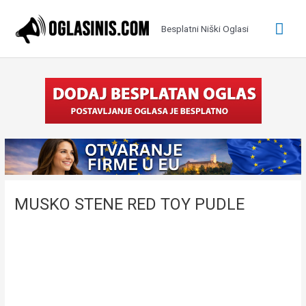
Pređi
na
Glav
Besplatni Niški Oglasi
sadržaj
izbo
MUSKO STENE RED TOY PUDLE