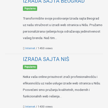
IZRADA SAJTA BEOGRAD
Popularno
Transformišite svoje poslovanje Izrada sajta Beograd
uz našu stručnost u izradi web stranica u Nišu. Pružamo
personalizirana rješenja koja odražavaju jedinstvenost
vašeg brenda. Naš tim...
Internet
/ 1450 views
IZRADA SAJTA NIŠ
Popularno
Neka vaša online prisutnost zrači profesionalnošću i
efikasnošću uz naše usluge izrade web stranica u Nišu.
Posvećeni smo pružanju kvalitetnih, modernih i
funkcionalnih web rešenja...
Internet
/ 1430 views