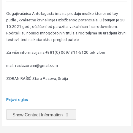
Odgajivačnica Antofagasta ima na prodaju muško štene red toy
pudle , kvalitetne krvne linije i izložbenog potencijala. Oštenjen je 28.
10.2021.god., očišćeni od parazita, vakcinisan i sa rodovnikom.
Roditelji su nosioci mnogobrojnih titula a roditeljima su uradjeni krvni
testovi, test na kataraktu i pregled patele.
Za više informacija na +381(0) 069/ 311-5120 tel/ viber
mail: rasiczorann@gmail.com
ZORAN RAŠIĆ Stara Pazova, Srbija
Prijavi oglas
Show Contact Information