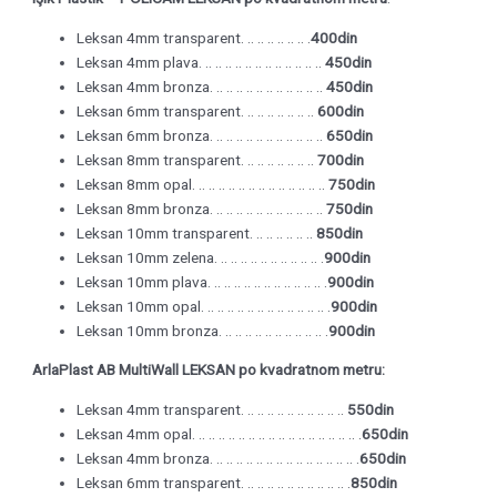
Leksan 4mm transparent. .. .. .. .. .. .. .
400din
Leksan 4mm plava. .. .. .. .. .. .. .. .. .. .. .. ..
450din
Leksan 4mm bronza. .. .. .. .. .. .. .. .. .. .. ..
450din
Leksan 6mm transparent. .. .. .. .. .. .. ..
600din
Leksan 6mm bronza. .. .. .. .. .. .. .. .. .. .. ..
650din
Leksan 8mm transparent. .. .. .. .. .. .. ..
700din
Leksan 8mm opal. .. .. .. .. .. .. .. .. .. .. .. .. ..
750din
Leksan 8mm bronza. .. .. .. .. .. .. .. .. .. .. ..
750din
Leksan 10mm transparent. .. .. .. .. .. ..
850din
Leksan 10mm zelena. .. .. .. .. .. .. .. .. .. .. .
900din
Leksan 10mm plava. .. .. .. .. .. .. .. .. .. .. .. .
900din
Leksan 10mm opal. .. .. .. .. .. .. .. .. .. .. .. .. .
900din
Leksan 10mm bronza. .. .. .. .. .. .. .. .. .. .. .
900din
ArlaPlast AB MultiWall LEKSAN po kvadratnom metru:
Leksan 4mm transparent. .. .. .. .. .. .. .. .. .. ..
550din
Leksan 4mm opal. .. .. .. .. .. .. .. .. .. .. .. .. .. .. .. .. .
650din
Leksan 4mm bronza. .. .. .. .. .. .. .. .. .. .. .. .. .. .. .
650din
Leksan 6mm transparent. .. .. .. .. .. .. .. .. .. .. .
850din