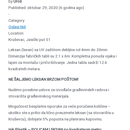
by
Uroš
Published: oktobar 29, 2020 (6 godina ago)
-
Category
Oglasi Niš
Location
Kruševac, Jasički put 51
Leksan (lexan) sa UV zaštitom debljine od 4mm do 20mm.
Dimenzije fabričkih tabli su 2.1 x 6m. Kompletna ponuda vijaka i
lajsni za montažu i pričvršćivanje. Jedna tabla sadrži 12.6
kvadratnih metara .
NE ŠALJEMO LEKSAN BRZOM POŠTOM!
Nudimo posebne uslove za izvođače građevinskih radova i
stovarišta građevinskog materijala.
Mogućnost besplatne isporuke za veće poručene količine –
ukoliko ste u prilici da lično preuzmete leksan (sa stovarišta u
Kruševcu), dobijate 5% popusta na planiranu kupovinu.
Işık Plastik – POLICAM
LEKSAN po kvadratnom metru
: