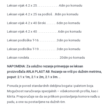
Leksan vijak 4.2 x 25. .. .. .. .. .. .. .. .. .. .4din po komadu
Leksan vijak 4.2 x 25 sa podloš. ..8din po komadu
Leksan vijak 4.2 x 40 široki. .. .. .. .. .6din po komadu
Leksan vijak 4.2 x 40 . .. .. .. .. .. .. .. .. ..6din po komadu
Leksan podloška T-16. .. .. .. .. .. .. .. ..3din po komadu
Leksan podloška T-19. .. .. .. .. .. .. .. ..3din po komadu
Leksan rondela. .. .. .. .. .. .. .. .. .. .. .. .. .. .20din po komadu
NAPOMENA: Za uslužno rezanje primenjuje se leksan
proizvođača ARLA PLAST AB. Rezanje se vrši po dužnim metrima,
poput: 2.1 x 1m, 2.1 x 2m, 2.1 x 3m. ..
Ponuda je pored standardnih debljina bogata i paletom boja.
Mogućnost naručivanja specijalnih – višekomornih profila, kao i
klirita. Preporučuje se da se prilikom postavljanja komore nađu u
padu, a one su postavljene na dužnih 6m.