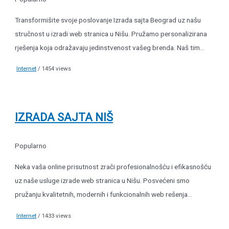
Transformišite svoje poslovanje Izrada sajta Beograd uz našu
stručnost u izradi web stranica u Nišu. Pružamo personalizirana
rješenja koja odražavaju jedinstvenost vašeg brenda. Naš tim...
Internet
/ 1454 views
IZRADA SAJTA NIŠ
Popularno
Neka vaša online prisutnost zrači profesionalnošću i efikasnošću
uz naše usluge izrade web stranica u Nišu. Posvećeni smo
pružanju kvalitetnih, modernih i funkcionalnih web rešenja...
Internet
/ 1433 views