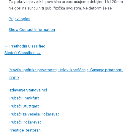
Za pokrivanje velikih površina preporučujemo debljine 16 i 20mm.
Ne gori na suncu niti gubi fizička svojstva. Ne deformiše se.
Prijavi oglas
Show Contact Information
Post
←
Prethodni Classified
navigation
Sledeći Classified
→
Pravila i politika privatnosti, Uslovi korišćenja, Čuvanje priatnosti,
GDPR
Izdavanje Stanova Niš
Trubači Frankfurt
Trubači Stuttgart
Trubači za veselja Požarevac
Trubači Požarevac
Prestige Restoran