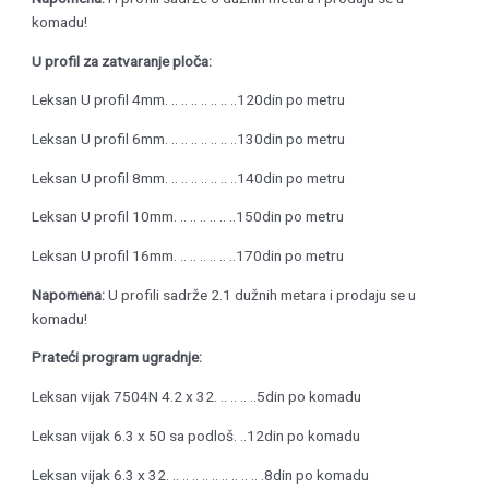
komadu!
U profil za zatvaranje ploča:
Leksan U profil 4mm. .. .. .. .. .. .. ..120din po metru
Leksan U profil 6mm. .. .. .. .. .. .. ..130din po metru
Leksan U profil 8mm. .. .. .. .. .. .. ..140din po metru
Leksan U profil 10mm. .. .. .. .. .. ..150din po metru
Leksan U profil 16mm. .. .. .. .. .. ..170din po metru
Napomena:
U profili sadrže 2.1 dužnih metara i prodaju se u
komadu!
Prateći program ugradnje:
Leksan vijak 7504N 4.2 x 32. .. .. .. ..5din po komadu
Leksan vijak 6.3 x 50 sa podloš. ..12din po komadu
Leksan vijak 6.3 x 32. .. .. .. .. .. .. .. .. .. .8din po komadu