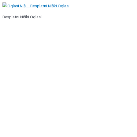
Pređi
na
Besplatni Niški Oglasi
sadržaj
Glavni
izbornik