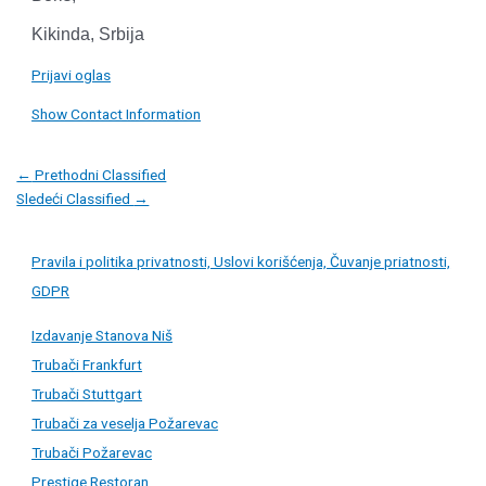
Kikinda, Srbija
Prijavi oglas
Show Contact Information
Post
←
Prethodni Classified
navigation
Sledeći Classified
→
Pravila i politika privatnosti, Uslovi korišćenja, Čuvanje priatnosti,
GDPR
Izdavanje Stanova Niš
Trubači Frankfurt
Trubači Stuttgart
Trubači za veselja Požarevac
Trubači Požarevac
Prestige Restoran