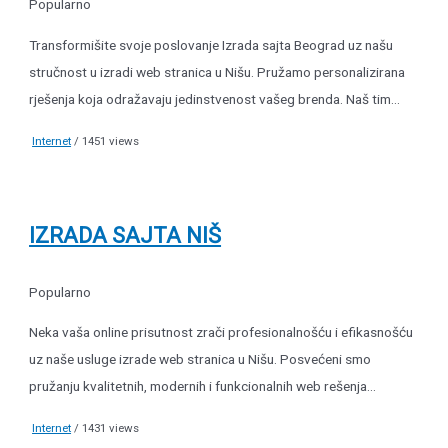
Popularno
Transformišite svoje poslovanje Izrada sajta Beograd uz našu
stručnost u izradi web stranica u Nišu. Pružamo personalizirana
rješenja koja odražavaju jedinstvenost vašeg brenda. Naš tim...
Internet
/ 1451 views
IZRADA SAJTA NIŠ
Popularno
Neka vaša online prisutnost zrači profesionalnošću i efikasnošću
uz naše usluge izrade web stranica u Nišu. Posvećeni smo
pružanju kvalitetnih, modernih i funkcionalnih web rešenja...
Internet
/ 1431 views