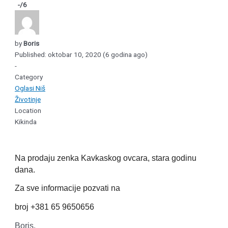
-
/6
by
Boris
Published: oktobar 10, 2020 (6 godina ago)
-
Category
Oglasi Niš
Životinje
Location
Kikinda
Na prodaju zenka Kavkaskog ovcara, stara godinu
dana.
Za sve informacije pozvati na
broj +381 65 9650656
Boris,