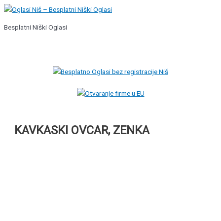
Pređi
na
Besplatni Niški Oglasi
sadržaj
Glavni
izbornik
KAVKASKI OVCAR, ZENKA