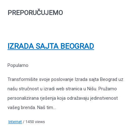
PREPORUČUJEMO
IZRADA SAJTA BEOGRAD
Popularno
Transformišite svoje poslovanje Izrada sajta Beograd uz
našu stručnost u izradi web stranica u Nišu. Pružamo
personalizirana rješenja koja odražavaju jedinstvenost
vašeg brenda. Naš tim...
Internet
/ 1450 views