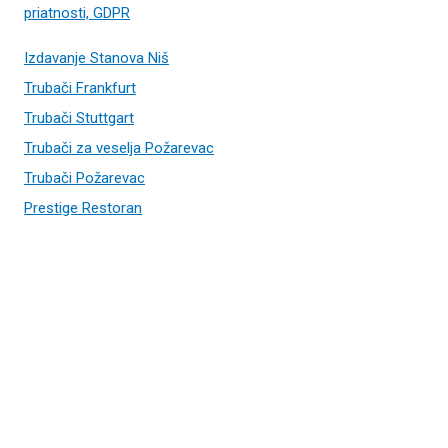
priatnosti, GDPR
Izdavanje Stanova Niš
Trubači Frankfurt
Trubači Stuttgart
Trubači za veselja Požarevac
Trubači Požarevac
Prestige Restoran