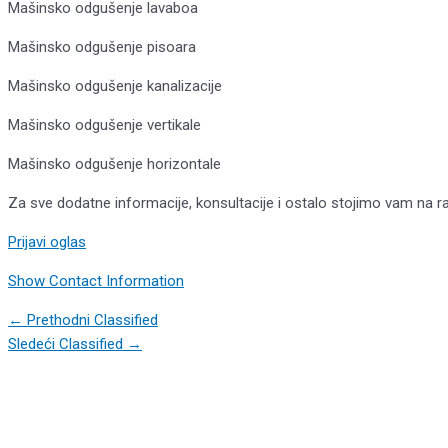
Mašinsko odgušenje lavaboa
Mašinsko odgušenje pisoara
Mašinsko odgušenje kanalizacije
Mašinsko odgušenje vertikale
Mašinsko odgušenje horizontale
Za sve dodatne informacije, konsultacije i ostalo stojimo vam na r
Prijavi oglas
Show Contact Information
Post
←
Prethodni Classified
navigation
Sledeći Classified
→