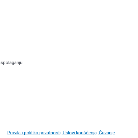
aspolaganju.
Pravila i politika privatnosti, Uslovi korišćenja, Čuvanje