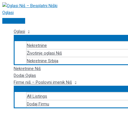
Pređi
na
sadržaj
Glavni
izbornik
Oglasi
Nekretnine
Životinje oglasi Niš
Nekretnine Srbija
Nekretnine Niš
Dodaj Oglas
Firme niš – Poslovni imenik Niš
All Listings
Dodaj Firmu