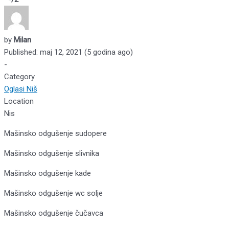
by
Milan
Published: maj 12, 2021 (5 godina ago)
-
Category
Oglasi Niš
Location
Nis
Mašinsko odgušenje sudopere
Mašinsko odgušenje slivnika
Mašinsko odgušenje kade
Mašinsko odgušenje wc solje
Mašinsko odgušenje čučavca