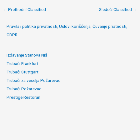
Post
←
Prethodni Classified
Sledeći Classified
→
navigation
Pravila i politika privatnosti, Uslovi korišćenja, Čuvanje priatnosti,
GDPR
Izdavanje Stanova Niš
Trubači Frankfurt
Trubači Stuttgart
Trubači za veselja Požarevac
Trubači Požarevac
Prestige Restoran