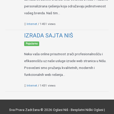
personalizirana rješenja koja odražavaju jedinstvenost
vašeg brenda. Naš tim...
Internet
/ 1451 views
IZRADA SAJTA NIŠ
Popularno
Neka vaša online prisutnost zrači profesionalnošću i
efikasnošću uz naše usluge izrade web stranica u Nišu.
Posvećeni smo pružanju kvalitetnih, modernih i
funkcionalnih web rešenja...
Internet
/ 1431 views
Sva Prava Zadržana © 2026
Oglasi Niš - Besplatni Niški Oglasi
|