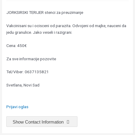
JORKSIRSKI TERIJER stenci za preuzimanje
Vakcinisani su i ocisceni od parazita. Odvojeni od majke, nauceni da
jedu granulice. Jako veseli i razigrani.
Cena: 450€
Za sve informacije pozovite
Tel/Viber: 0637135821
Svetlana, Novi Sad
Prijavi oglas
Show Contact Information