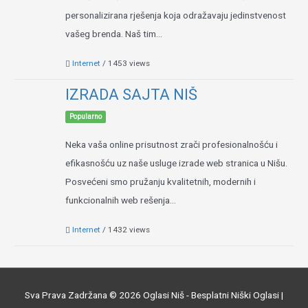
personalizirana rješenja koja odražavaju jedinstvenost
vašeg brenda. Naš tim...
Internet
/ 1453 views
IZRADA SAJTA NIŠ
Popularno
Neka vaša online prisutnost zrači profesionalnošću i
efikasnošću uz naše usluge izrade web stranica u Nišu.
Posvećeni smo pružanju kvalitetnih, modernih i
funkcionalnih web rešenja...
Internet
/ 1432 views
Sva Prava Zadržana © 2026
Oglasi Niš - Besplatni Niški Oglasi
|