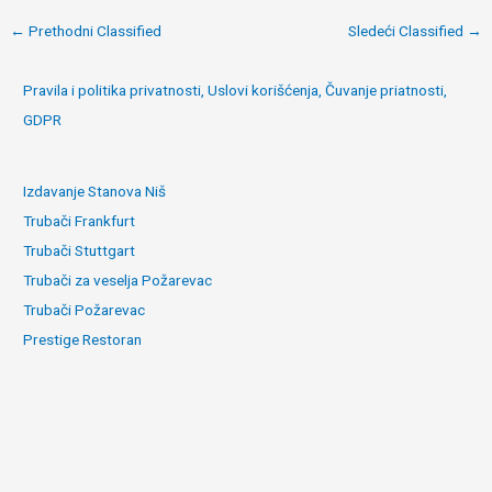
Post
←
Prethodni Classified
Sledeći Classified
→
navigation
Pravila i politika privatnosti, Uslovi korišćenja, Čuvanje priatnosti,
GDPR
Izdavanje Stanova Niš
Trubači Frankfurt
Trubači Stuttgart
Trubači za veselja Požarevac
Trubači Požarevac
Prestige Restoran