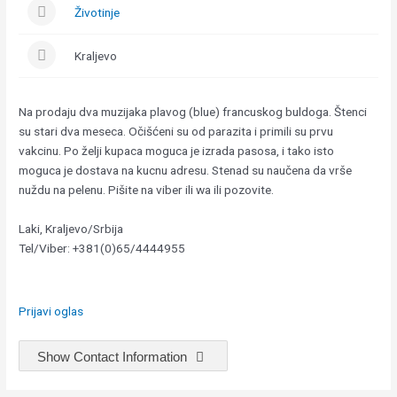
Životinje
Kraljevo
Na prodaju dva muzijaka plavog (blue) francuskog buldoga. Štenci
su stari dva meseca. Očišćeni su od parazita i primili su prvu
vakcinu. Po želji kupaca moguca je izrada pasosa, i tako isto
moguca je dostava na kucnu adresu. Stenad su naučena da vrše
nuždu na pelenu. Pišite na viber ili wa ili pozovite.
Laki, Kraljevo/Srbija
Tel/Viber: +381(0)65/4444955
Prijavi oglas
Show Contact Information