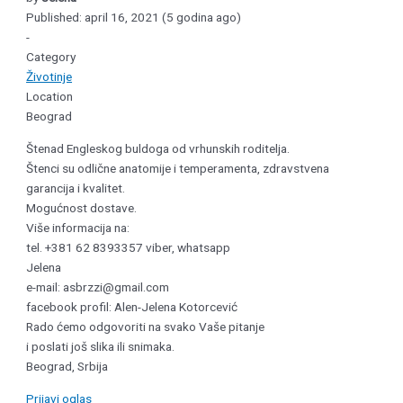
Published: april 16, 2021 (5 godina ago)
-
Category
Životinje
Location
Beograd
Štenad Engleskog buldoga od vrhunskih roditelja.
Štenci su odlične anatomije i temperamenta, zdravstvena
garancija i kvalitet.
Mogućnost dostave.
Više informacija na:
tel. +381 62 8393357 viber, whatsapp
Jelena
e-mail: asbrzzi@gmail.com
facebook profil: Alen-Jelena Kotorcević
Rado ćemo odgovoriti na svako Vaše pitanje
i poslati još slika ili snimaka.
Beograd, Srbija
Prijavi oglas