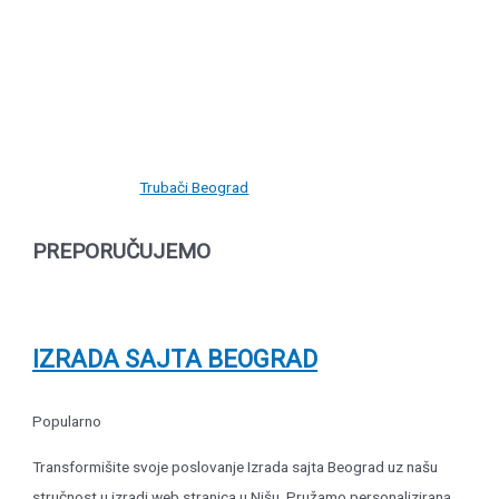
Trubači Beograd
PREPORUČUJEMO
IZRADA SAJTA BEOGRAD
Popularno
Transformišite svoje poslovanje Izrada sajta Beograd uz našu
stručnost u izradi web stranica u Nišu. Pružamo personalizirana