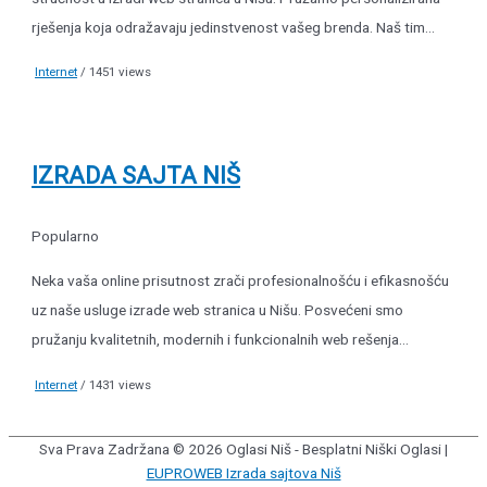
rješenja koja odražavaju jedinstvenost vašeg brenda. Naš tim...
Internet
/ 1451 views
IZRADA SAJTA NIŠ
Popularno
Neka vaša online prisutnost zrači profesionalnošću i efikasnošću
uz naše usluge izrade web stranica u Nišu. Posvećeni smo
pružanju kvalitetnih, modernih i funkcionalnih web rešenja...
Internet
/ 1431 views
Sva Prava Zadržana © 2026
Oglasi Niš - Besplatni Niški Oglasi
|
EUPROWEB Izrada sajtova Niš