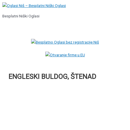
Pređi
na
Besplatni Niški Oglasi
sadržaj
Glavni
izbornik
ENGLESKI BULDOG, ŠTENAD