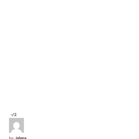
-
/2
by
Jelena