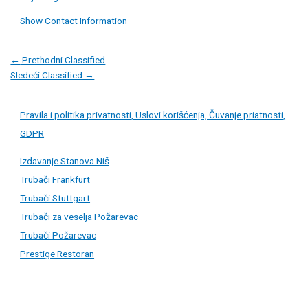
Show Contact Information
Post
←
Prethodni Classified
navigation
Sledeći Classified
→
Pravila i politika privatnosti, Uslovi korišćenja, Čuvanje priatnosti,
GDPR
Izdavanje Stanova Niš
Trubači Frankfurt
Trubači Stuttgart
Trubači za veselja Požarevac
Trubači Požarevac
Prestige Restoran