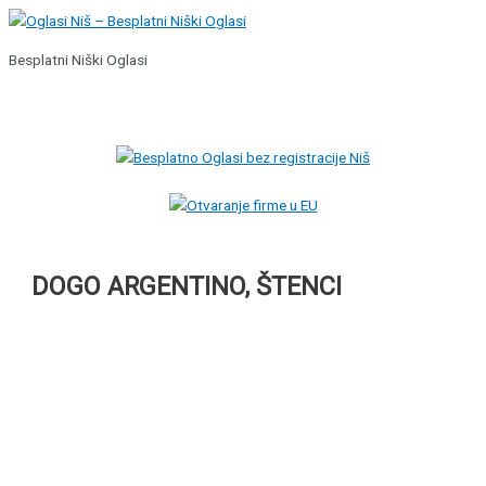
Pređi
na
Besplatni Niški Oglasi
sadržaj
Glavni
izbornik
DOGO ARGENTINO, ŠTENCI