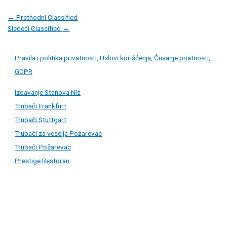
Post
←
Prethodni Classified
navigation
Sledeći Classified
→
Pravila i politika privatnosti, Uslovi korišćenja, Čuvanje priatnosti,
GDPR
Izdavanje Stanova Niš
Trubači Frankfurt
Trubači Stuttgart
Trubači za veselja Požarevac
Trubači Požarevac
Prestige Restoran