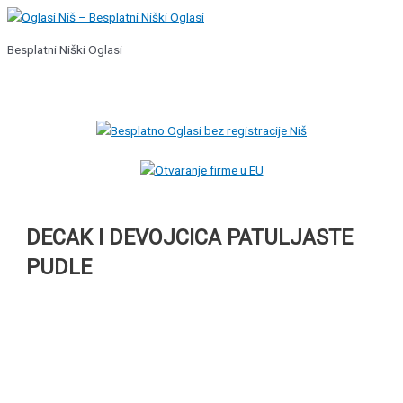
Pređi
na
Besplatni Niški Oglasi
sadržaj
Glavni
izbornik
DECAK I DEVOJCICA PATULJASTE
PUDLE