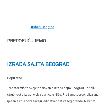
Trubači Beograd
PREPORUČUJEMO
IZRADA SAJTA BEOGRAD
Popularno
Transformišite svoje poslovanje Izrada sajta Beograd uz našu
stručnost u izradi web stranica u Nišu. Pružamo personalizirana
rješenja koja odražavaju jedinstvenost vašeg brenda. Naš tim...