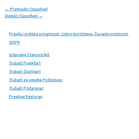
Post
←
Prethodni Classified
navigation
Sledeći Classified
→
Pravila i politika privatnosti, Uslovi korišćenja, Čuvanje priatnosti,
GDPR
Izdavanje Stanova Niš
Trubači Frankfurt
Trubači Stuttgart
Trubači za veselja Požarevac
Trubači Požarevac
Prestige Restoran