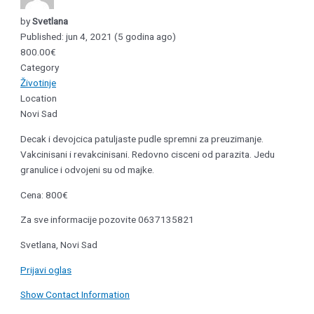
by
Svetlana
Published: jun 4, 2021 (5 godina ago)
800.00€
Category
Životinje
Location
Novi Sad
Decak i devojcica patuljaste pudle spremni za preuzimanje.
Vakcinisani i revakcinisani. Redovno cisceni od parazita. Jedu
granulice i odvojeni su od majke.
Cena: 800€
Za sve informacije pozovite 0637135821
Svetlana, Novi Sad
Prijavi oglas
Show Contact Information