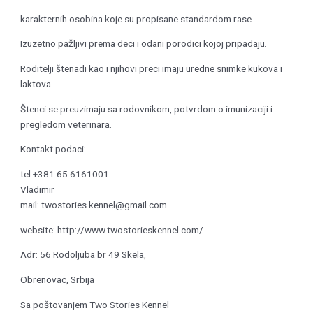
karakternih osobina koje su propisane standardom rase.
Izuzetno pažljivi prema deci i odani porodici kojoj pripadaju.
Roditelji štenadi kao i njihovi preci imaju uredne snimke kukova i
laktova.
Štenci se preuzimaju sa rodovnikom, potvrdom o imunizaciji i
pregledom veterinara.
Kontakt podaci:
tel.+381 65 6161001
Vladimir
mail: twostories.kennel@gmail.com
website: http://www.twostorieskennel.com/
Adr: 56 Rodoljuba br 49 Skela,
Obrenovac, Srbija
Sa poštovanjem Two Stories Kennel