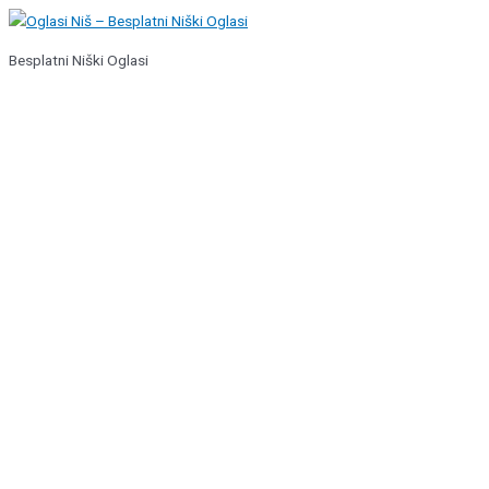
Pređi
na
Besplatni Niški Oglasi
sadržaj
Glavni
izbornik