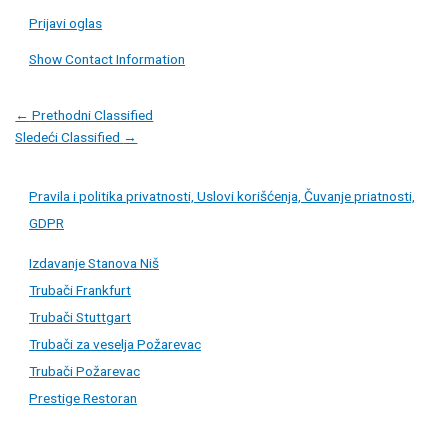
Prijavi oglas
Show Contact Information
Post
←
Prethodni Classified
navigation
Sledeći Classified
→
Pravila i politika privatnosti, Uslovi korišćenja, Čuvanje priatnosti,
GDPR
Izdavanje Stanova Niš
Trubači Frankfurt
Trubači Stuttgart
Trubači za veselja Požarevac
Trubači Požarevac
Prestige Restoran