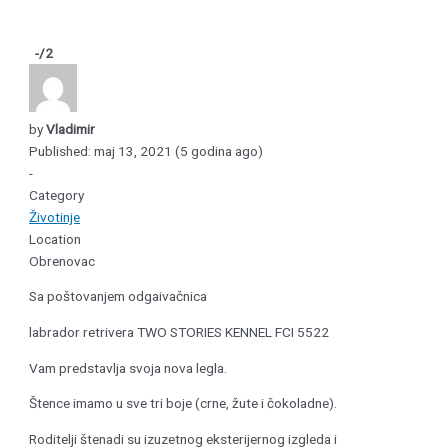
-
/2
by
Vladimir
Published: maj 13, 2021 (5 godina ago)
-
Category
Životinje
Location
Obrenovac
Sa poštovanjem odgaivačnica
labrador retrivera TWO STORIES KENNEL FCI 5522
Vam predstavlja svoja nova legla.
Štence imamo u sve tri boje (crne, žute i čokoladne).
Roditelji štenadi su izuzetnog eksterijernog izgleda i