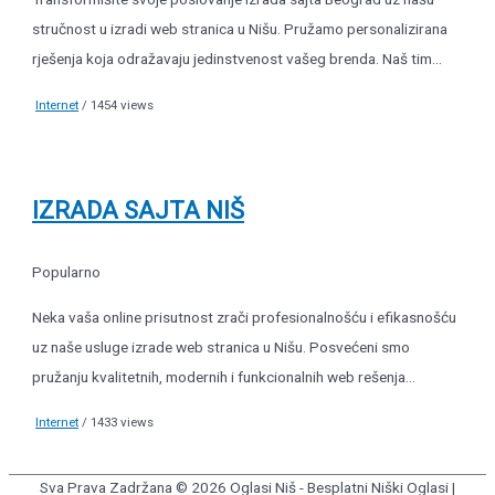
stručnost u izradi web stranica u Nišu. Pružamo personalizirana
rješenja koja odražavaju jedinstvenost vašeg brenda. Naš tim...
Internet
/ 1454 views
IZRADA SAJTA NIŠ
Popularno
Neka vaša online prisutnost zrači profesionalnošću i efikasnošću
uz naše usluge izrade web stranica u Nišu. Posvećeni smo
pružanju kvalitetnih, modernih i funkcionalnih web rešenja...
Internet
/ 1433 views
Sva Prava Zadržana © 2026
Oglasi Niš - Besplatni Niški Oglasi
|