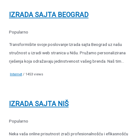
IZRADA SAJTA BEOGRAD
Popularno
Transformišite svoje poslovanje Izrada sajta Beograd uz našu
stručnost u izradi web stranica u Nišu. Pružamo personalizirana
rješenja koja odražavaju jedinstvenost vašeg brenda. Naš tim...
Internet
/ 1453 views
IZRADA SAJTA NIŠ
Popularno
Neka vaša online prisutnost zrači profesionalnošću i efikasnošću