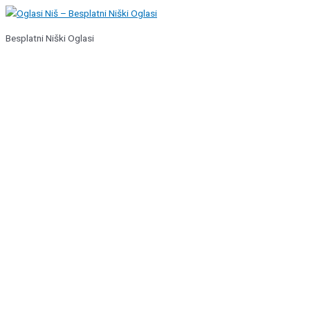
Pređi
na
Besplatni Niški Oglasi
sadržaj
Glavni
izbornik