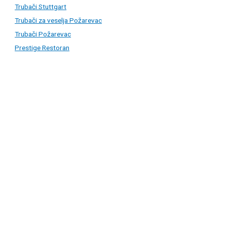
Trubači Stuttgart
Trubači za veselja Požarevac
Trubači Požarevac
Prestige Restoran