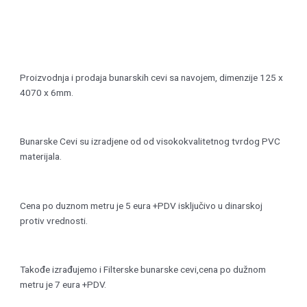
Proizvodnja i prodaja bunarskih cevi sa navojem, dimenzije 125 x
4070 x 6mm.
Bunarske Cevi su izradjene od od visokokvalitetnog tvrdog PVC
materijala.
Cena po duznom metru je 5 eura +PDV isključivo u dinarskoj
protiv vrednosti.
Takođe izrađujemo i Filterske bunarske cevi,cena po dužnom
metru je 7 eura +PDV.