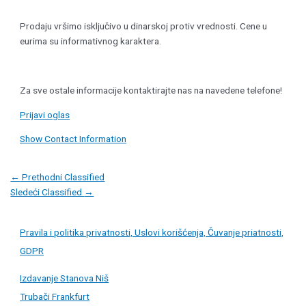
Prodaju vršimo isključivo u dinarskoj protiv vrednosti. Cene u
eurima su informativnog karaktera.
Za sve ostale informacije kontaktirajte nas na navedene telefone!
Prijavi oglas
Show Contact Information
Post
←
Prethodni Classified
navigation
Sledeći Classified
→
Pravila i politika privatnosti, Uslovi korišćenja, Čuvanje priatnosti,
GDPR
Izdavanje Stanova Niš
Trubači Frankfurt