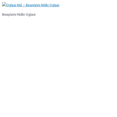
Pređi
na
Besplatni Niški Oglasi
sadržaj
Glavni
izbornik