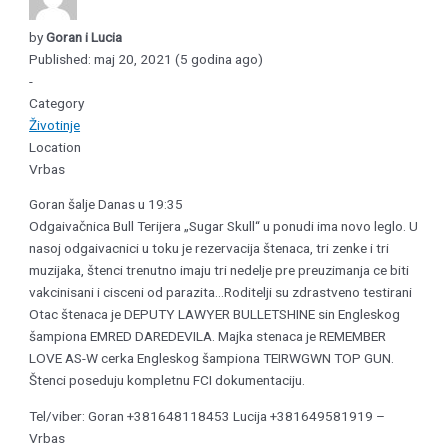
by
Goran i Lucia
Published: maj 20, 2021 (5 godina ago)
-
Category
Životinje
Location
Vrbas
Goran šalje Danas u 19:35
Odgaivačnica Bull Terijera „Sugar Skull“ u ponudi ima novo leglo. U
nasoj odgaivacnici u toku je rezervacija štenaca, tri zenke i tri
muzijaka, štenci trenutno imaju tri nedelje pre preuzimanja ce biti
vakcinisani i cisceni od parazita…Roditelji su zdrastveno testirani
Otac štenaca je DEPUTY LAWYER BULLETSHINE sin Engleskog
šampiona EMRED DAREDEVILA. Majka stenaca je REMEMBER
LOVE AS-W cerka Engleskog šampiona TEIRWGWN TOP GUN.
Štenci poseduju kompletnu FCI dokumentaciju.
Tel/viber: Goran +381648118453 Lucija +381649581919 –
Vrbas