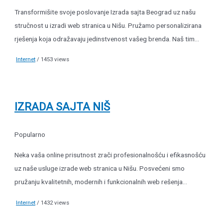
Transformišite svoje poslovanje Izrada sajta Beograd uz našu
stručnost u izradi web stranica u Nišu. Pružamo personalizirana
rješenja koja odražavaju jedinstvenost vašeg brenda. Naš tim...
Internet
/ 1453 views
IZRADA SAJTA NIŠ
Popularno
Neka vaša online prisutnost zrači profesionalnošću i efikasnošću
uz naše usluge izrade web stranica u Nišu. Posvećeni smo
pružanju kvalitetnih, modernih i funkcionalnih web rešenja...
Internet
/ 1432 views