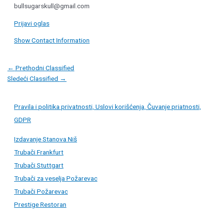
bullsugarskull@gmail.com
Prijavi oglas
Show Contact Information
Post
←
Prethodni Classified
navigation
Sledeći Classified
→
Pravila i politika privatnosti, Uslovi korišćenja, Čuvanje priatnosti,
GDPR
Izdavanje Stanova Niš
Trubači Frankfurt
Trubači Stuttgart
Trubači za veselja Požarevac
Trubači Požarevac
Prestige Restoran