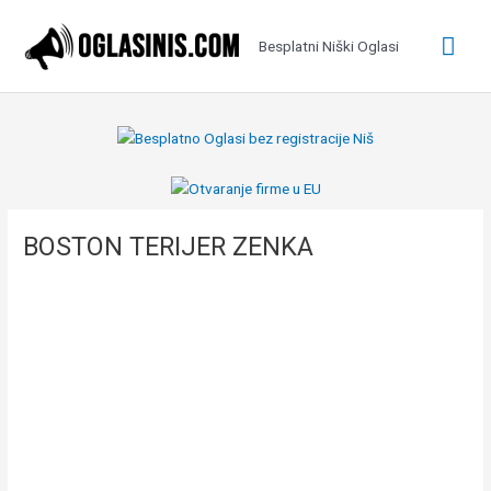
Pređi
na
Glav
Besplatni Niški Oglasi
sadržaj
izbo
BOSTON TERIJER ZENKA