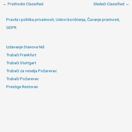
Post
←
Prethodni Classified
Sledeći Classified
→
navigation
Pravila i politika privatnosti, Uslovi korišćenja, Čuvanje priatnosti,
GDPR
Izdavanje Stanova Niš
Trubači Frankfurt
Trubači Stuttgart
Trubači za veselja Požarevac
Trubači Požarevac
Prestige Restoran