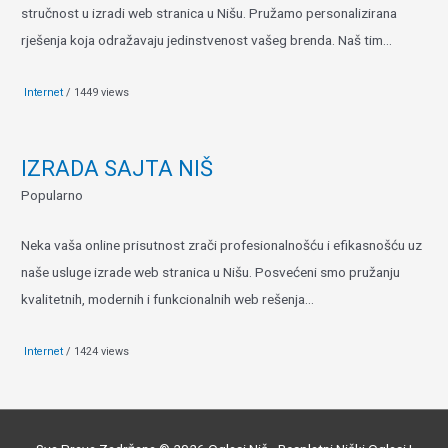
stručnost u izradi web stranica u Nišu. Pružamo personalizirana
rješenja koja odražavaju jedinstvenost vašeg brenda. Naš tim...
Internet
/ 1449 views
IZRADA SAJTA NIŠ
Popularno
Neka vaša online prisutnost zrači profesionalnošću i efikasnošću uz
naše usluge izrade web stranica u Nišu. Posvećeni smo pružanju
kvalitetnih, modernih i funkcionalnih web rešenja...
Internet
/ 1424 views