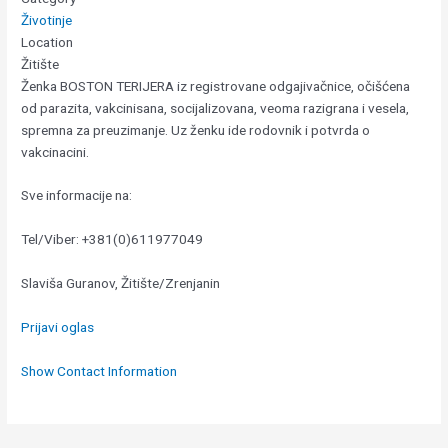
Životinje
Location
Žitište
Ženka BOSTON TERIJERA iz registrovane odgajivačnice, očišćena
od parazita, vakcinisana, socijalizovana, veoma razigrana i vesela,
spremna za preuzimanje. Uz ženku ide rodovnik i potvrda o
vakcinacini.
Sve informacije na:
Tel/Viber: +381(0)611977049
Slaviša Guranov, Žitište/Zrenjanin
Prijavi oglas
Show Contact Information