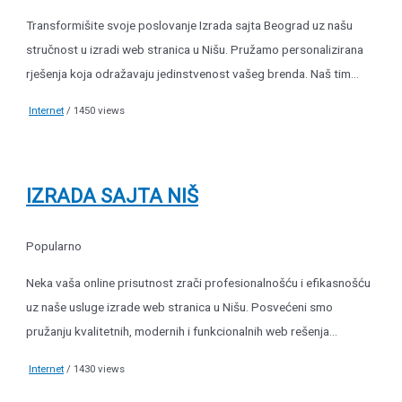
Transformišite svoje poslovanje Izrada sajta Beograd uz našu
stručnost u izradi web stranica u Nišu. Pružamo personalizirana
rješenja koja odražavaju jedinstvenost vašeg brenda. Naš tim...
Internet
/ 1450 views
IZRADA SAJTA NIŠ
Popularno
Neka vaša online prisutnost zrači profesionalnošću i efikasnošću
uz naše usluge izrade web stranica u Nišu. Posvećeni smo
pružanju kvalitetnih, modernih i funkcionalnih web rešenja...
Internet
/ 1430 views