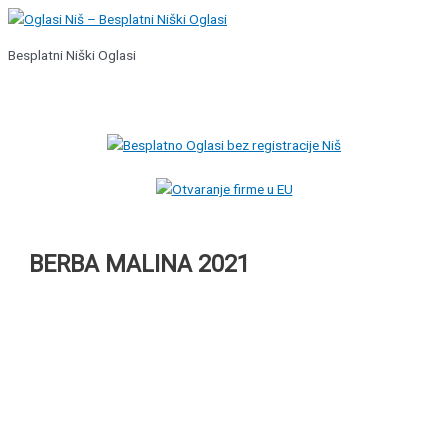
Pređi
na
Besplatni Niški Oglasi
sadržaj
Glavni
izbornik
BERBA MALINA 2021