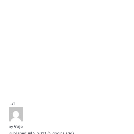
-
/1
by
Veljo
Published: jul 5, 2021 (5 godina ago)