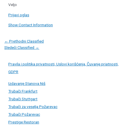
Veljo
Prijavi oglas
Show Contact Information
Post
←
Prethodni Classified
navigation
Sledeći Classified
→
Pravila i politika privatnosti, Uslovi korišćenja, Čuvanje priatnosti,
GDPR
Izdavanje Stanova Niš
Trubači Frankfurt
Trubači Stuttgart
Trubači za veselja Požarevac
Trubači Požarevac
Prestige Restoran