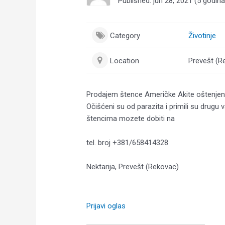
Published: jun 28, 2021 (5 godin
Category
Životinje
Location
Prevešt (R
Prodajem štence Američke Akite oštenjene 1
Očišćeni su od parazita i primili su drugu
štencima mozete dobiti na
tel. broj +381/658414328
Nektarija, Prevešt (Rekovac)
Prijavi oglas