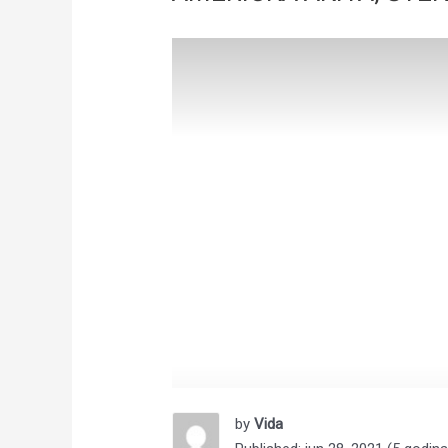
by
Vida