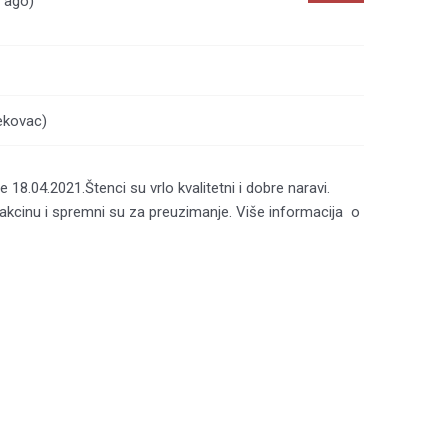
a ago)
ekovac)
8.04.2021.Štenci su vrlo kvalitetni i dobre naravi.
 vakcinu i spremni su za preuzimanje. Više informacija o