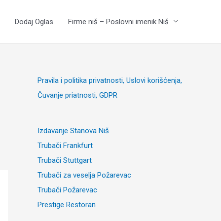
Dodaj Oglas
Firme niš – Poslovni imenik Niš
Pravila i politika privatnosti, Uslovi korišćenja,
Čuvanje priatnosti, GDPR
Izdavanje Stanova Niš
Trubači Frankfurt
Trubači Stuttgart
Trubači za veselja Požarevac
Trubači Požarevac
Prestige Restoran