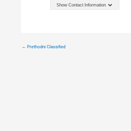
Show Contact Information
Post
←
Prethodni Classified
navigation