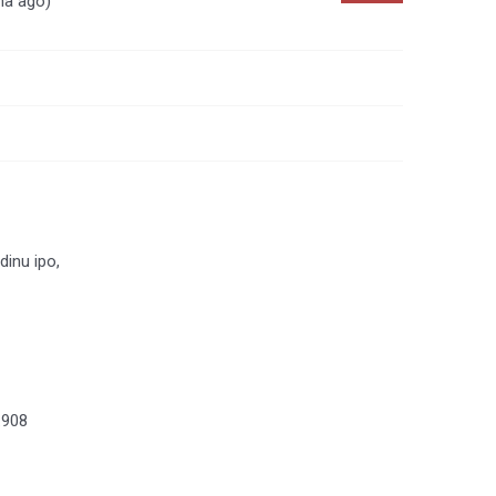
na ago)
dinu ipo,
.908