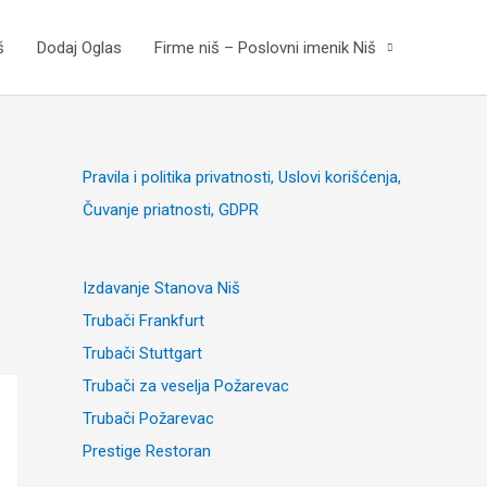
š
Dodaj Oglas
Firme niš – Poslovni imenik Niš
Pravila i politika privatnosti, Uslovi korišćenja,
Čuvanje priatnosti, GDPR
Izdavanje Stanova Niš
Trubači Frankfurt
Trubači Stuttgart
Trubači za veselja Požarevac
Trubači Požarevac
Prestige Restoran