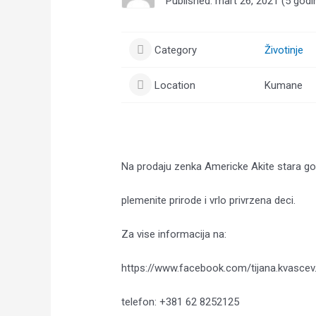
Published: mart 26, 2021 (5 godi
Category
Životinje
Location
Kumane
Na prodaju zenka Americke Akite stara go
plemenite prirode i vrlo privrzena deci.
Za vise informacija na:
https://www.facebook.com/tijana.kvascev
telefon: +381 62 8252125